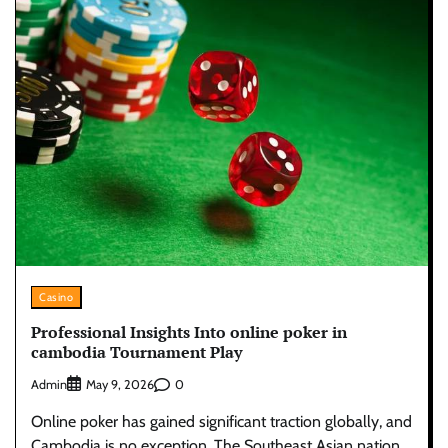
Casino
Professional Insights Into online poker in
cambodia Tournament Play
Admin
0
May 9, 2026
Online poker has gained significant traction globally, and
Cambodia is no exception. The Southeast Asian nation,