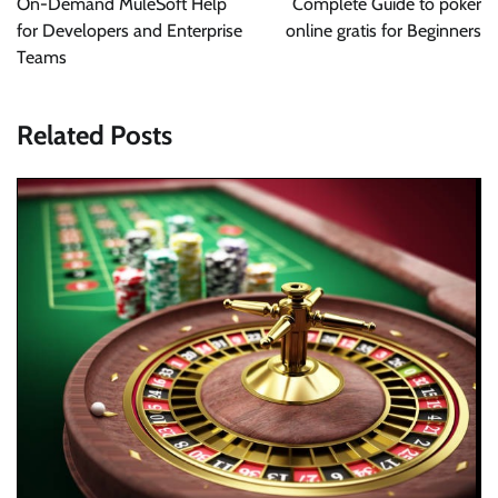
On-Demand MuleSoft Help
Complete Guide to poker
for Developers and Enterprise
online gratis for Beginners
Teams
Related Posts