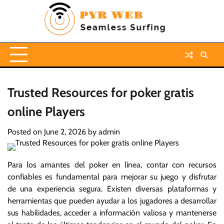
Skip
to
content
Trusted Resources for poker gratis
online Players
Posted on
June 2, 2026
by
admin
Para los amantes del poker en línea, contar con recursos
confiables es fundamental para mejorar su juego y disfrutar
de una experiencia segura. Existen diversas plataformas y
herramientas que pueden ayudar a los jugadores a desarrollar
sus habilidades, acceder a información valiosa y mantenerse