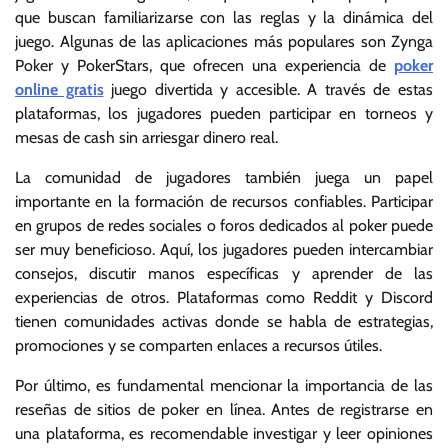
que buscan familiarizarse con las reglas y la dinámica del
juego. Algunas de las aplicaciones más populares son Zynga
Poker y PokerStars, que ofrecen una experiencia de
poker
online gratis
juego divertida y accesible. A través de estas
plataformas, los jugadores pueden participar en torneos y
mesas de cash sin arriesgar dinero real.
La comunidad de jugadores también juega un papel
importante en la formación de recursos confiables. Participar
en grupos de redes sociales o foros dedicados al poker puede
ser muy beneficioso. Aquí, los jugadores pueden intercambiar
consejos, discutir manos específicas y aprender de las
experiencias de otros. Plataformas como Reddit y Discord
tienen comunidades activas donde se habla de estrategias,
promociones y se comparten enlaces a recursos útiles.
Por último, es fundamental mencionar la importancia de las
reseñas de sitios de poker en línea. Antes de registrarse en
una plataforma, es recomendable investigar y leer opiniones