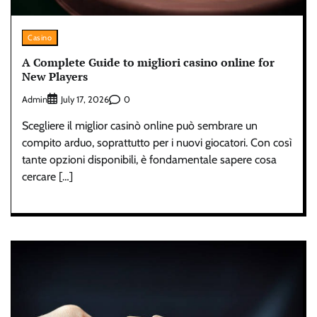
Casino
A Complete Guide to migliori casino online for
New Players
Admin
0
July 17, 2026
Scegliere il miglior casinò online può sembrare un
compito arduo, soprattutto per i nuovi giocatori. Con così
tante opzioni disponibili, è fondamentale sapere cosa
cercare […]