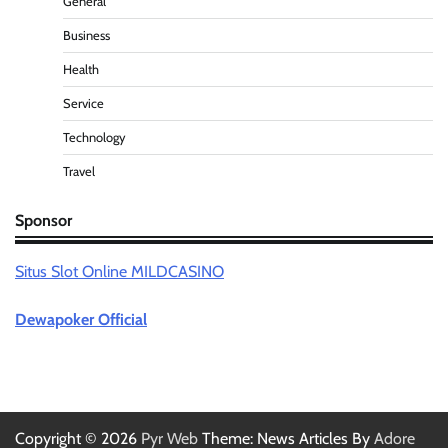
General
Business
Health
Service
Technology
Travel
Sponsor
Situs Slot Online MILDCASINO
Dewapoker Official
Copyright © 2026
Pyr Web
Theme: News Articles By
Adore