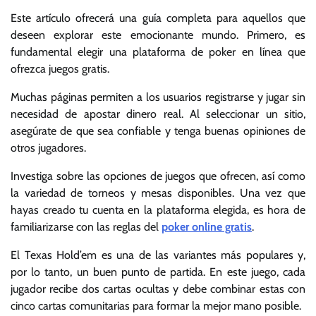
Este artículo ofrecerá una guía completa para aquellos que
deseen explorar este emocionante mundo. Primero, es
fundamental elegir una plataforma de poker en línea que
ofrezca juegos gratis.
Muchas páginas permiten a los usuarios registrarse y jugar sin
necesidad de apostar dinero real. Al seleccionar un sitio,
asegúrate de que sea confiable y tenga buenas opiniones de
otros jugadores.
Investiga sobre las opciones de juegos que ofrecen, así como
la variedad de torneos y mesas disponibles. Una vez que
hayas creado tu cuenta en la plataforma elegida, es hora de
familiarizarse con las reglas del
poker online gratis
.
El Texas Hold’em es una de las variantes más populares y,
por lo tanto, un buen punto de partida. En este juego, cada
jugador recibe dos cartas ocultas y debe combinar estas con
cinco cartas comunitarias para formar la mejor mano posible.