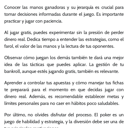
Conocer las manos ganadoras y su jerarquía es crucial para
tomar decisiones informadas durante el juego. Es importante
practicar y jugar con paciencia.
Al jugar gratis, puedes experimentar sin la presión de perder
dinero real. Dedica tiempo a entender las estrategias, como el
farol, el valor de las manos y la lectura de tus oponentes.
Observar cómo juegan los demás también te dará una mejor
idea de las tácticas que puedes aplicar. La gestión de tu
bankroll, aunque estés jugando gratis, también es relevante.
Aprender a controlar tus apuestas y cómo manejar tus fichas
te preparará para el momento en que decidas jugar con
dinero real. Además, es recomendable establecer metas y
límites personales para no caer en hábitos poco saludables.
Por último, no olvides disfrutar del proceso. El poker es un
juego de habilidad y estrategia, y la diversión debe ser una de