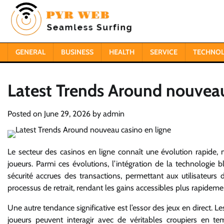
Skip
to
content
GENERAL
BUSINESS
HEALTH
SERVICE
TECHNO
Latest Trends Around nouveau
Posted on
June 29, 2026
by
admin
Le secteur des casinos en ligne connaît une évolution rapide,
joueurs. Parmi ces évolutions, l’intégration de la technologie
sécurité accrues des transactions, permettant aux utilisateurs 
processus de retrait, rendant les gains accessibles plus rapideme
Une autre tendance significative est l’essor des jeux en direct.
joueurs peuvent interagir avec de véritables croupiers en 