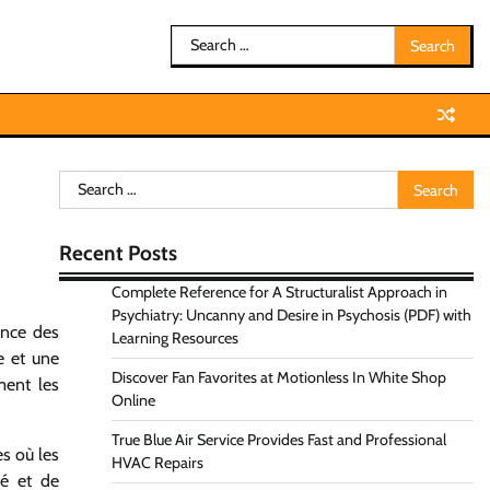
Search
for:
Search
for:
Recent Posts
Complete Reference for A Structuralist Approach in
Psychiatry: Uncanny and Desire in Psychosis (PDF) with
ence des
Learning Resources
e et une
Discover Fan Favorites at Motionless In White Shop
ment les
Online
True Blue Air Service Provides Fast and Professional
es où les
HVAC Repairs
té et de