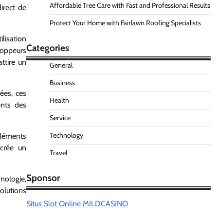
Affordable Tree Care with Fast and Professional Results
irect de
Protect Your Home with Fairlawn Roofing Specialists
lisation
Categories
loppeurs
attire un
General
Business
ées, ces
Health
nts des
Service
Technology
éléments
 crée un
Travel
Sponsor
nologie,
olutions
Situs Slot Online MILDCASINO