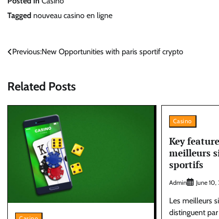
Posted in
Casino
Tagged
nouveau casino en ligne
Post
Previous:
New Opportunities with paris sportif crypto
navigation
Related Posts
Casino
Key feature
meilleurs s
sportifs
Admin
June 10,
Les meilleurs si
distinguent par
Casino