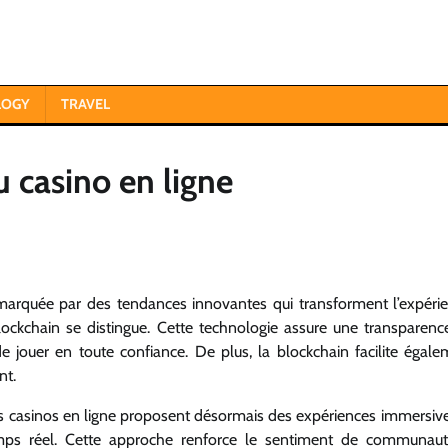
LOGY
TRAVEL
 casino en ligne
 marquée par des tendances innovantes qui transforment l’expéri
 blockchain se distingue. Cette technologie assure une transparenc
de jouer en toute confiance. De plus, la blockchain facilite égale
nt.
 Les casinos en ligne proposent désormais des expériences immersiv
temps réel. Cette approche renforce le sentiment de communau