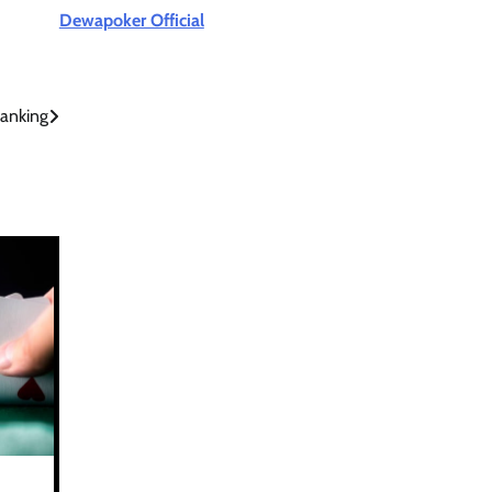
Dewapoker Official
Banking