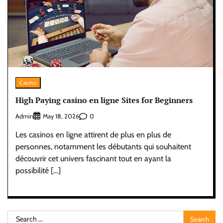
Casino
High Paying casino en ligne Sites for Beginners
Admin
0
May 18, 2026
Les casinos en ligne attirent de plus en plus de
personnes, notamment les débutants qui souhaitent
découvrir cet univers fascinant tout en ayant la
possibilité […]
Search