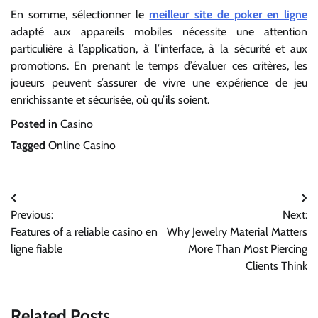
En somme, sélectionner le
meilleur site de poker en ligne
adapté aux appareils mobiles nécessite une attention
particulière à l’application, à l’interface, à la sécurité et aux
promotions. En prenant le temps d’évaluer ces critères, les
joueurs peuvent s’assurer de vivre une expérience de jeu
enrichissante et sécurisée, où qu’ils soient.
Posted in
Casino
Tagged
Online Casino
Post
Previous:
Next:
navigation
Features of a reliable casino en
Why Jewelry Material Matters
ligne fiable
More Than Most Piercing
Clients Think
Related Posts