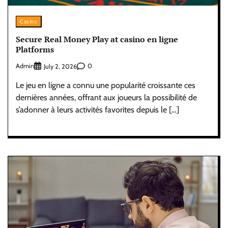
Casino
Secure Real Money Play at casino en ligne
Platforms
Admin
0
July 2, 2026
Le jeu en ligne a connu une popularité croissante ces
dernières années, offrant aux joueurs la possibilité de
s’adonner à leurs activités favorites depuis le […]