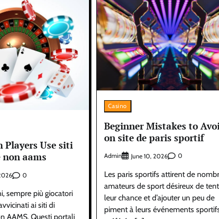
Casino
Beginner Mistakes to Avo
on site de paris sportif
 Players Use siti
 non aams
Admin
0
June 10, 2026
Les paris sportifs attirent de nomb
0
 2026
amateurs de sport désireux de tent
ni, sempre più giocatori
leur chance et d’ajouter un peu de
vvicinati ai siti di
piment à leurs événements sportif
 AAMS. Questi portali