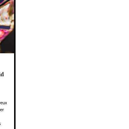
id
reux
er
s