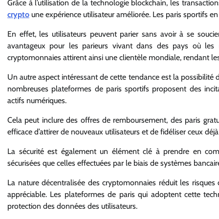
Grâce à l’utilisation de la technologie blockchain, les transacti
crypto
une expérience utilisateur améliorée. Les paris sportifs en
En effet, les utilisateurs peuvent parier sans avoir à se soucie
avantageux pour les parieurs vivant dans des pays où les res
cryptomonnaies attirent ainsi une clientèle mondiale, rendant les p
Un autre aspect intéressant de cette tendance est la possibilit
nombreuses plateformes de paris sportifs proposent des incitat
actifs numériques.
Cela peut inclure des offres de remboursement, des paris grat
efficace d’attirer de nouveaux utilisateurs et de fidéliser ceux déjà
La sécurité est également un élément clé à prendre en comp
sécurisées que celles effectuées par le biais de systèmes bancaire
La nature décentralisée des cryptomonnaies réduit les risques de
appréciable. Les plateformes de paris qui adoptent cette tec
protection des données des utilisateurs.