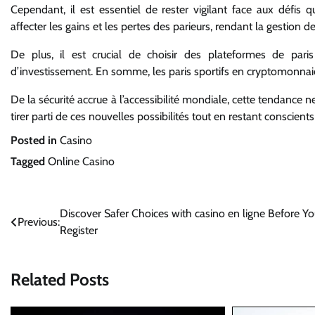
Cependant, il est essentiel de rester vigilant face aux défis
affecter les gains et les pertes des parieurs, rendant la gestion 
De plus, il est crucial de choisir des plateformes de pari
d’investissement. En somme, les paris sportifs en cryptomonnaie
De la sécurité accrue à l’accessibilité mondiale, cette tendance 
tirer parti de ces nouvelles possibilités tout en restant conscien
Posted in
Casino
Tagged
Online Casino
Post
Discover Safer Choices with casino en ligne Before Y
Previous:
Register
navigation
Related Posts