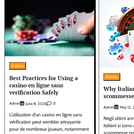
Casino
Best Practices for Using a
Casino
casino en ligne sans
Why Italian
verification Safely
scommesse
Admin
0
June 8, 2026
Admin
May 12,
L’utilisation d’un casino en ligne sans
Negli ultimi an
vérification peut sembler attrayante
italiani si sono a
pour de nombreux joueurs, notamment
scommesse non