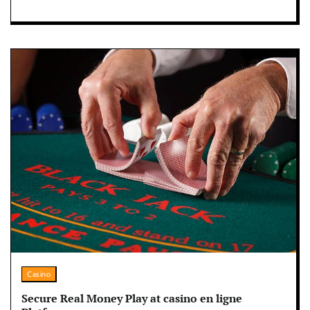
Casino
Secure Real Money Play at casino en ligne