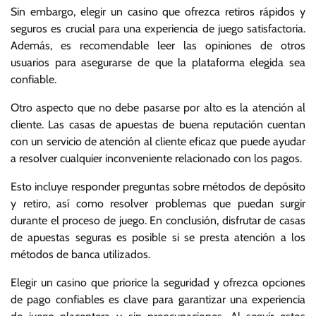
Sin embargo, elegir un casino que ofrezca retiros rápidos y
seguros es crucial para una experiencia de juego satisfactoria.
Además, es recomendable leer las opiniones de otros
usuarios para asegurarse de que la plataforma elegida sea
confiable.
Otro aspecto que no debe pasarse por alto es la atención al
cliente. Las casas de apuestas de buena reputación cuentan
con un servicio de atención al cliente eficaz que puede ayudar
a resolver cualquier inconveniente relacionado con los pagos.
Esto incluye responder preguntas sobre métodos de depósito
y retiro, así como resolver problemas que puedan surgir
durante el proceso de juego. En conclusión, disfrutar de casas
de apuestas seguras es posible si se presta atención a los
métodos de banca utilizados.
Elegir un casino que priorice la seguridad y ofrezca opciones
de pago confiables es clave para garantizar una experiencia