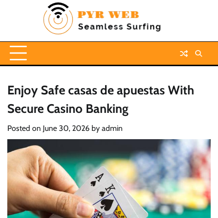
Skip
to
content
Enjoy Safe casas de apuestas With
Secure Casino Banking
Posted on
June 30, 2026
by
admin