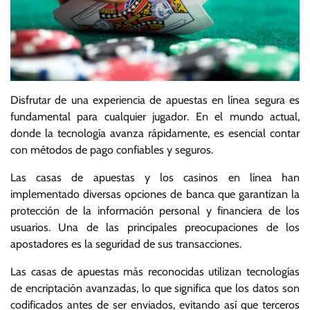
Disfrutar de una experiencia de apuestas en línea segura es
fundamental para cualquier jugador. En el mundo actual,
donde la tecnología avanza rápidamente, es esencial contar
con métodos de pago confiables y seguros.
Las casas de apuestas y los casinos en línea han
implementado diversas opciones de banca que garantizan la
protección de la información personal y financiera de los
usuarios. Una de las principales preocupaciones de los
apostadores es la seguridad de sus transacciones.
Las casas de apuestas más reconocidas utilizan tecnologías
de encriptación avanzadas, lo que significa que los datos son
codificados antes de ser enviados, evitando así que terceros