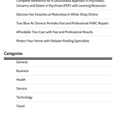
Complete Reference for A Structuralist Approach in Psychiatry:
Uncanny and Desire in Psychosis (PDF) with Learning Resources
Discover Fan Favorites at Motionless In White Shop Online
True Blue Air Service Provides Fast and Professional HVAC Repairs
Affordable Tree Care with Fast and Professional Results
Protect Your Home with Fairlawn Roofing Specialists
Categories
General
Business
Health
Service
Technology
Travel