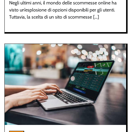
Negli ultimi anni, il mondo delle scommesse online ha
visto un’esplosione di opzioni disponibili per gli utenti.
Tuttavia, la scelta di un sito di scommesse […]