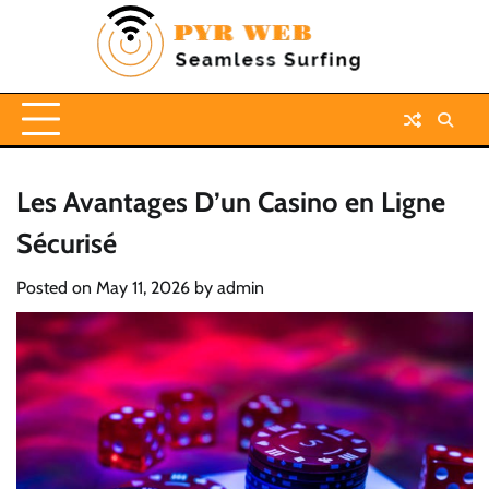
Skip
to
content
Les Avantages D’un Casino en Ligne
Sécurisé
Posted on
May 11, 2026
by
admin