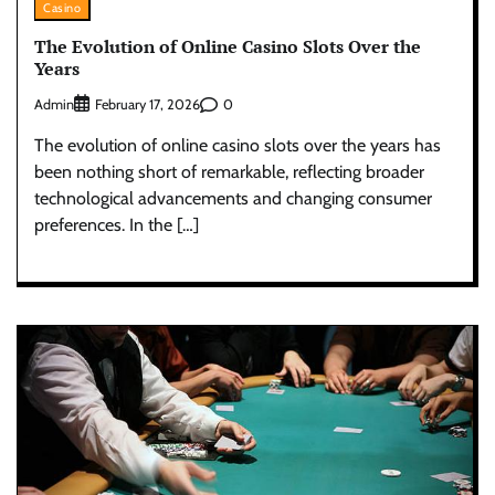
Casino
The Evolution of Online Casino Slots Over the
Years
Admin
0
February 17, 2026
The evolution of online casino slots over the years has
been nothing short of remarkable, reflecting broader
technological advancements and changing consumer
preferences. In the […]