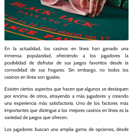
En la actualidad, los casinos en línea han ganado una
inmensa popularidad, ofreciendo a los jugadores la
posibilidad de disfrutar de sus juegos favoritos desde la
comodidad de sus hogares. Sin embargo, no todos los
casinos en línea son iguales.
Existen ciertos aspectos que hacen que algunos se destaquen
por encima de otros, atrayendo a más jugadores y creando
una experiencia más satisfactoria. Uno de los factores más
importantes que distingue a los mejores casinos en línea es la
variedad de juegos que ofrecen.
Los jugadores buscan una amplia gama de opciones, desde