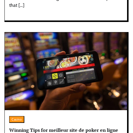
that […]
Casino
Winning Tips for meilleur site de poker en ligne