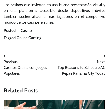
Los casinos que invierten en una buena presentación visual y
en una plataforma accesible desde dispositivos móviles
también suelen atraer a más jugadores en el competitivo
mundo de los casinos en línea.
Posted in
Casino
Tagged
Online Gaming
Post
Previous:
Next:
navigation
Casinos Online con Juegos
Top Reasons to Schedule AC
Populares
Repair Panama City Today
Related Posts