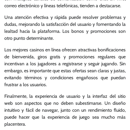
correo electrónico y líneas telefónicas, tienden a destacarse.
Una atención efectiva y rápida puede resolver problemas y
dudas, mejorando la satisfacción del usuario y fomentando la
lealtad hacia la plataforma. Los bonos y promociones son
otro punto determinante.
Los mejores casinos en línea ofrecen atractivas bonificaciones
de bienvenida, giros gratis y promociones regulares que
incentivan a los jugadores a registrarse y seguir jugando. Sin
embargo, es importante que estas ofertas sean claras y justas,
evitando términos y condiciones engañosos que puedan
frustrar a los usuarios.
Finalmente, la experiencia de usuario y la interfaz del sitio
web son aspectos que no deben subestimarse. Un diseño
intuitivo y fácil de navegar, junto con un rendimiento fluido,
puede hacer que la experiencia de juego sea mucho más
placentera.