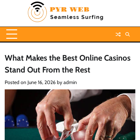
Skip
to
content
What Makes the Best Online Casinos
Stand Out From the Rest
Posted on
June 16, 2026
by
admin