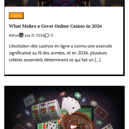
Casino
What Makes a Great Online Casino in 2026
Admin
0
July 21, 2026
L’évolution des casinos en ligne a connu une avancée
significative au fil des années, et en 2026, plusieurs
critères essentiels déterminent ce qui fait un […]