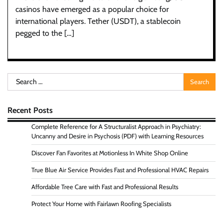
casinos have emerged as a popular choice for
international players. Tether (USDT), a stablecoin
pegged to the […]
Search
for:
Recent Posts
Complete Reference for A Structuralist Approach in Psychiatry:
Uncanny and Desire in Psychosis (PDF) with Learning Resources
Discover Fan Favorites at Motionless In White Shop Online
True Blue Air Service Provides Fast and Professional HVAC Repairs
Affordable Tree Care with Fast and Professional Results
Protect Your Home with Fairlawn Roofing Specialists