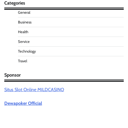
Categories
General
Business
Health
Service
Technology
Travel
Sponsor
Situs Slot Online MILDCASINO
Dewapoker Official