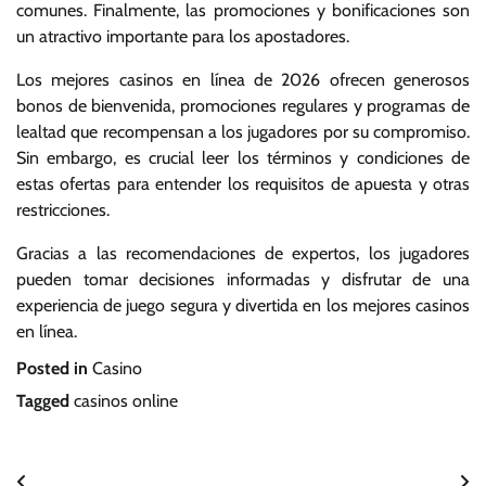
comunes. Finalmente, las promociones y bonificaciones son
un atractivo importante para los apostadores.
Los mejores casinos en línea de 2026 ofrecen generosos
bonos de bienvenida, promociones regulares y programas de
lealtad que recompensan a los jugadores por su compromiso.
Sin embargo, es crucial leer los términos y condiciones de
estas ofertas para entender los requisitos de apuesta y otras
restricciones.
Gracias a las recomendaciones de expertos, los jugadores
pueden tomar decisiones informadas y disfrutar de una
experiencia de juego segura y divertida en los mejores casinos
en línea.
Posted in
Casino
Tagged
casinos online