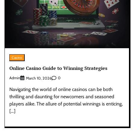
Casino
Online Casino Guide to Winning Strategies
Admin
0
March 10, 2026
Navigating the world of online casinos can be both
thrilling and daunting for newcomers and seasoned
players alike. The allure of potential winnings is enticing,
[…]