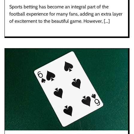
Sports betting has become an integral part of the
football experience for many fans, adding an extra layer
of excitement to the beautiful game. However, […]