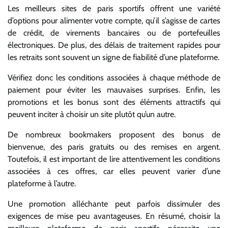
Les meilleurs sites de paris sportifs offrent une variété
d’options pour alimenter votre compte, qu’il s’agisse de cartes
de crédit, de virements bancaires ou de portefeuilles
électroniques. De plus, des délais de traitement rapides pour
les retraits sont souvent un signe de fiabilité d’une plateforme.
Vérifiez donc les conditions associées à chaque méthode de
paiement pour éviter les mauvaises surprises. Enfin, les
promotions et les bonus sont des éléments attractifs qui
peuvent inciter à choisir un site plutôt qu’un autre.
De nombreux bookmakers proposent des bonus de
bienvenue, des paris gratuits ou des remises en argent.
Toutefois, il est important de lire attentivement les conditions
associées à ces offres, car elles peuvent varier d’une
plateforme à l’autre.
Une promotion alléchante peut parfois dissimuler des
exigences de mise peu avantageuses. En résumé, choisir la