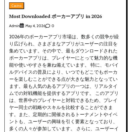
Casino
Most Downloaded ポーカーアプリ in 2026
Admin
0
May 4, 2026
2026年のポーカーアプリ市場は、数多くの競争が繰
り広げられ、さまざまなアプリがユーザーの注目を
集めています。その中で、最もダウンロードされた
ポーカーアプリは、プレイヤーにとって魅力的な機
能や使いやすさを兼ね備えています。 特に、モバイ
ルデバイスの普及により、いつでもどこでもポーカ
ーを楽しむことができる点が大きな魅力となってい
ます。最も人気のあるアプリの一つは、リアルタイ
ムでの対戦機能を提供するアプリです。 このアプリ
は、世界中のプレイヤーと対戦できるため、プレイ
ヤー同士の戦略やスキルを比較することができま
す。また、定期的に開催されるトーナメントやイベ
ントも、ユーザーの興味を引く要素となっており、
多くの人々が参加しています。 さらに、ユーザーイ