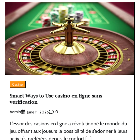
Casino
Smart Ways to Use casino en ligne sans
verification
Admin
0
June 11, 2026
L’essor des casinos en ligne a révolutionné le monde du
jeu, offrant aux joueurs la possibilité de s’adonner à leurs
activités préférées depuis le confort […]