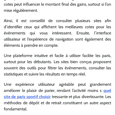
cotes peut influencer le montant final des gains, surtout si l’on
mise régulièrement.
Ainsi, il est conseillé de consulter plusieurs sites afin
d’identifier ceux qui affichent les meilleures cotes pour les
événements qui vous intéressent. Ensuite, l’interface
utilisateur et l’expérience de navigation sont également des
éléments à prendre en compte.
Une plateforme intuitive et facile à utiliser facilite les paris,
surtout pour les débutants. Les sites bien conçus proposent
souvent des outils pour filtrer les événements, consulter les
statistiques et suivre les résultats en temps réel.
Une expérience utilisateur agréable peut grandement
améliorer le plaisir de parier, rendant l’activité moins s
quel
site de paris sportif choisir
tressante et plus divertissante. Les
méthodes de dépôt et de retrait constituent un autre aspect
fondamental.