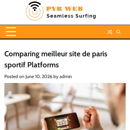
Skip
to
content
Comparing meilleur site de paris
sportif Platforms
Posted on
June 10, 2026
by
admin