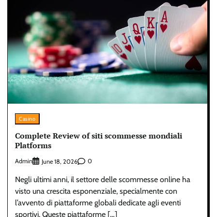
Casino
Complete Review of siti scommesse mondiali
Platforms
Admin
0
June 18, 2026
Negli ultimi anni, il settore delle scommesse online ha
visto una crescita esponenziale, specialmente con
l’avvento di piattaforme globali dedicate agli eventi
sportivi. Queste piattaforme […]