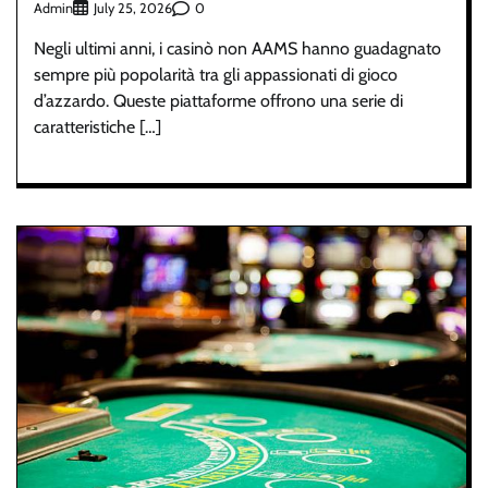
Admin
0
July 25, 2026
Negli ultimi anni, i casinò non AAMS hanno guadagnato
sempre più popolarità tra gli appassionati di gioco
d’azzardo. Queste piattaforme offrono una serie di
caratteristiche […]