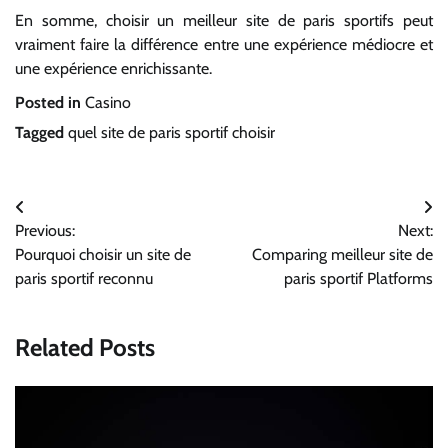
En somme, choisir un meilleur site de paris sportifs peut
vraiment faire la différence entre une expérience médiocre et
une expérience enrichissante.
Posted in
Casino
Tagged
quel site de paris sportif choisir
Post
Previous:
Next:
navigation
Pourquoi choisir un site de
Comparing meilleur site de
paris sportif reconnu
paris sportif Platforms
Related Posts