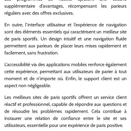
supplémentaire d’avantages, récompensant les parieurs
réguliers avec des offres exclusives.
En outre, l’interface utilisateur et l’expérience de navigation
sont des éléments essentiels qui caractérisent un meilleur site
de paris sportifs. Un design intuitif et une navigation fluide
permettent aux parieurs de placer leurs mises rapidement et
facilement, sans frustration.
L’accessibilité via des applications mobiles renforce également
cette expérience, permettant aux utilisateurs de parier à tout
moment et de n’importe où. Enfin, le support client est un
aspect non négligeable.
Les meilleurs sites de paris sportifs offrent un service client
réactif et professionnel, capable de répondre aux questions et
de résoudre les problèmes rapidement. Cela contribue à
instaurer une relation de confiance entre le site et ses
utilisateurs, essentielle pour une expérience de paris positive.