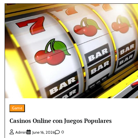
Game
Casinos Online con Juegos Populares
0
Admin
June 16, 2026