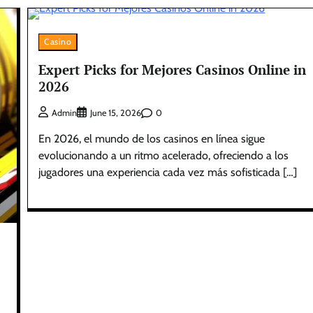
Casino
Expert Picks for Mejores Casinos Online in
2026
0
Admin
June 15, 2026
En 2026, el mundo de los casinos en línea sigue
evolucionando a un ritmo acelerado, ofreciendo a los
jugadores una experiencia cada vez más sofisticada […]