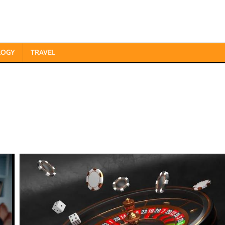
LOGY
TRAVEL