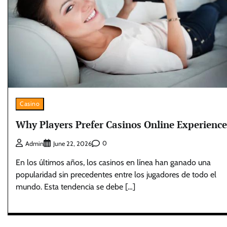
Casino
Why Players Prefer Casinos Online Experience
0
Admin
June 22, 2026
En los últimos años, los casinos en línea han ganado una
popularidad sin precedentes entre los jugadores de todo el
mundo. Esta tendencia se debe […]