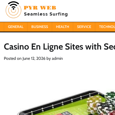
Skip
to
content
GENERAL
BUSINESS
HEALTH
SERVICE
TECHNO
Casino En Ligne Sites with S
Posted on
June 12, 2026
by
admin