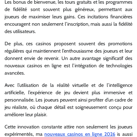
Les bonus de bienvenue, les tours gratuits et les programmes
de fidélité sont souvent plus généreux, permettant aux
joueurs de maximiser leurs gains. Ces incitations financières
encouragent non seulement l’inscription, mais aussi la fidélité
des utilisateurs.
De plus, ces casinos proposent souvent des promotions
régulières qui maintiennent l’enthousiasme des joueurs et leur
donnent envie de revenir. Un autre avantage significatif des
nouveaux casinos en ligne est l’intégration de technologies
avancées.
Avec l’utilisation de la réalité virtuelle et de l’intelligence
artificielle, l’expérience de jeu devient plus immersive et
personnalisée. Les joueurs peuvent ainsi profiter d’un cadre de
jeu réaliste, où chaque détail est soigneusement conçu pour
améliorer leur plaisir.
Cette innovation constante attire non seulement les joueurs
expérimentés, ma
nouveaux casinos en ligne 2026
is aussi