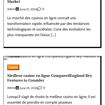
Market
Admin
0
June 12, 2026
Le marché des casinos en ligne connaît une
transformation rapide, influencée par des tendances
technologiques et sociétales. L’une des évolutions les
plus marquantes est l’essor […]
Casino
Meilleur casino en ligne ComparedEngland Key
Features to Consider
Admin
0
June 25, 2026
Lorsqu’il s’agit de choisir le meilleur casino en ligne, il est
essentiel de prendre en compte plusieurs