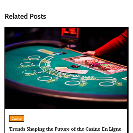
Related Posts
Casino
Trends Shaping the Future of the Casino En Ligne