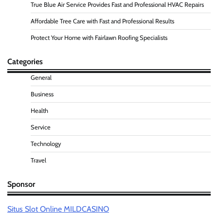
True Blue Air Service Provides Fast and Professional HVAC Repairs
Affordable Tree Care with Fast and Professional Results
Protect Your Home with Fairlawn Roofing Specialists
Categories
General
Business
Health
Service
Technology
Travel
Sponsor
Situs Slot Online MILDCASINO