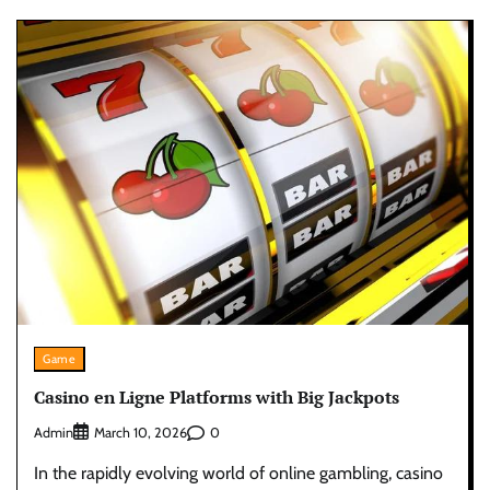
Game
Casino en Ligne Platforms with Big Jackpots
Admin
0
March 10, 2026
In the rapidly evolving world of online gambling, casino