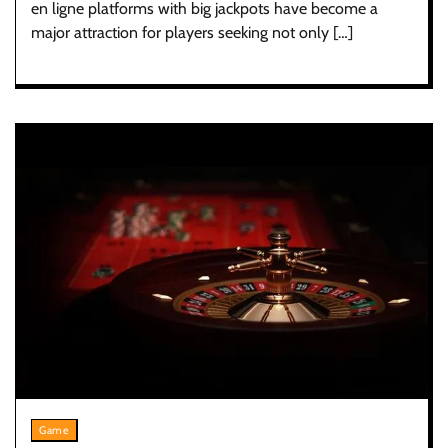
en ligne platforms with big jackpots have become a
major attraction for players seeking not only […]
Game