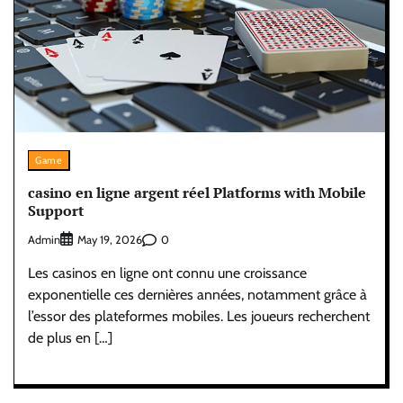
Game
casino en ligne argent réel Platforms with Mobile
Support
Admin
0
May 19, 2026
Les casinos en ligne ont connu une croissance
exponentielle ces dernières années, notamment grâce à
l’essor des plateformes mobiles. Les joueurs recherchent
de plus en […]