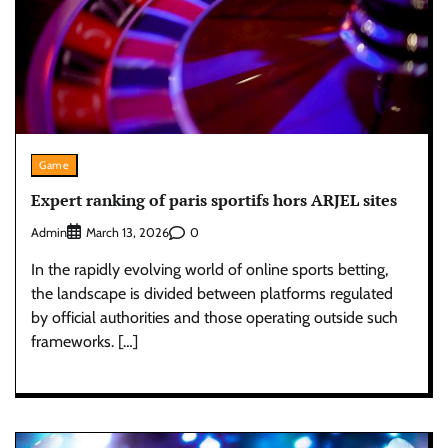
Game
Expert ranking of paris sportifs hors ARJEL sites
Admin
0
March 13, 2026
In the rapidly evolving world of online sports betting,
the landscape is divided between platforms regulated
by official authorities and those operating outside such
frameworks. […]