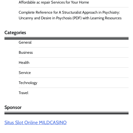
Affordable ac repair Services for Your Home
Complete Reference for A Structuralist Approach in Psychiatry:
Uncanny and Desire in Psychosis (PDF) with Learning Resources
Categories
General
Business
Health
Service
Technology
Travel
Sponsor
Situs Slot Online MILDCASINO