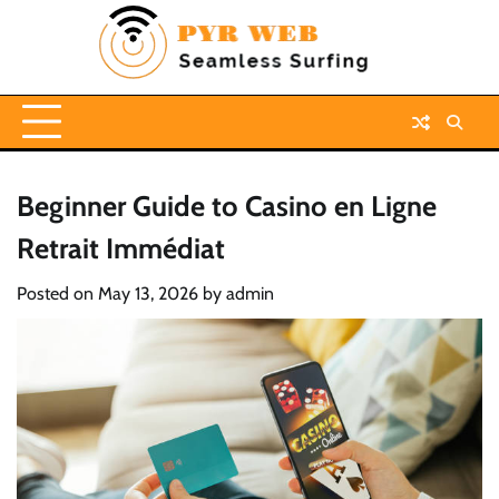
Skip
to
content
Beginner Guide to Casino en Ligne
Retrait Immédiat
Posted on
May 13, 2026
by
admin