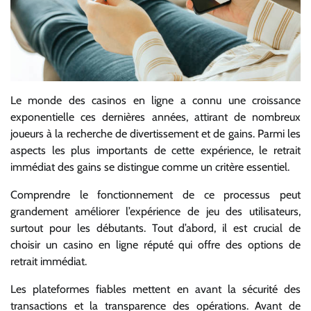
Le monde des casinos en ligne a connu une croissance
exponentielle ces dernières années, attirant de nombreux
joueurs à la recherche de divertissement et de gains. Parmi les
aspects les plus importants de cette expérience, le retrait
immédiat des gains se distingue comme un critère essentiel.
Comprendre le fonctionnement de ce processus peut
grandement améliorer l’expérience de jeu des utilisateurs,
surtout pour les débutants. Tout d’abord, il est crucial de
choisir un casino en ligne réputé qui offre des options de
retrait immédiat.
Les plateformes fiables mettent en avant la sécurité des
transactions et la transparence des opérations. Avant de