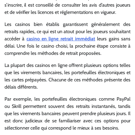
s’inscrire, il est conseillé de consulter les avis d’autres joueurs
et de vérifier les licences et réglementations en vigueur.
Les casinos bien établis garantissent généralement des
retraits rapides, ce qui est un atout pour les joueurs souhaitant
accéder à
casino en ligne retrait immédiat
leurs gains sans
délai. Une fois le casino choisi, la prochaine étape consiste à
comprendre les méthodes de retrait proposées.
La plupart des casinos en ligne offrent plusieurs options telles
que les virements bancaires, les portefeuilles électroniques et
les cartes prépayées. Chacune de ces méthodes présente des
délais différents.
Par exemple, les portefeuilles électroniques comme PayPal
ou Skrill permettent souvent des retraits instantanés, tandis
que les virements bancaires peuvent prendre plusieurs jours. Il
est donc judicieux de se familiariser avec ces options pour
sélectionner celle qui correspond le mieux à ses besoins.