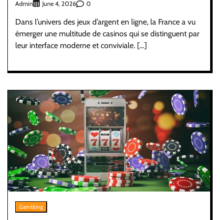
Admin
0
June 4, 2026
Dans l’univers des jeux d’argent en ligne, la France a vu
émerger une multitude de casinos qui se distinguent par
leur interface moderne et conviviale. […]
Gambling