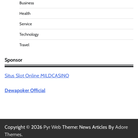
Business
Health
Service
Technology
Travel
Sponsor
Situs Slot Online MILDCASINO
Dewapoker Official
Copyright © 2026
Pyr Web
Theme: News Articles By
Adore
Themes
.