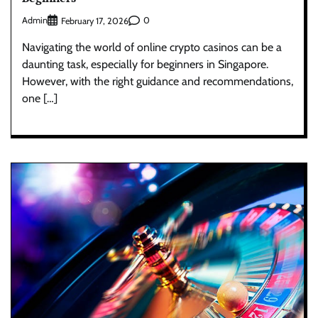
Admin
0
February 17, 2026
Navigating the world of online crypto casinos can be a
daunting task, especially for beginners in Singapore.
However, with the right guidance and recommendations,
one […]