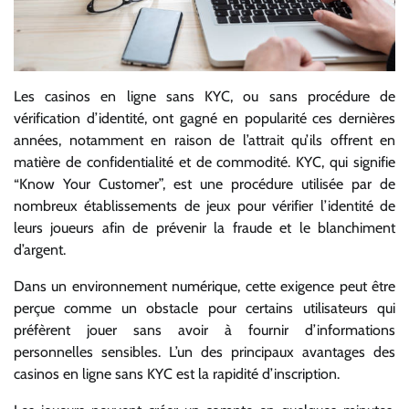
Les casinos en ligne sans KYC, ou sans procédure de
vérification d’identité, ont gagné en popularité ces dernières
années, notamment en raison de l’attrait qu’ils offrent en
matière de confidentialité et de commodité. KYC, qui signifie
“Know Your Customer”, est une procédure utilisée par de
nombreux établissements de jeux pour vérifier l’identité de
leurs joueurs afin de prévenir la fraude et le blanchiment
d’argent.
Dans un environnement numérique, cette exigence peut être
perçue comme un obstacle pour certains utilisateurs qui
préfèrent jouer sans avoir à fournir d’informations
personnelles sensibles. L’un des principaux avantages des
casinos en ligne sans KYC est la rapidité d’inscription.