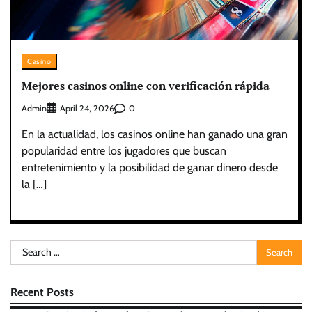
Casino
Mejores casinos online con verificación rápida
Admin
0
April 24, 2026
En la actualidad, los casinos online han ganado una gran
popularidad entre los jugadores que buscan
entretenimiento y la posibilidad de ganar dinero desde
la […]
Search
for:
Recent Posts