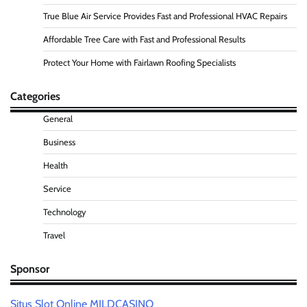
True Blue Air Service Provides Fast and Professional HVAC Repairs
Affordable Tree Care with Fast and Professional Results
Protect Your Home with Fairlawn Roofing Specialists
Categories
General
Business
Health
Service
Technology
Travel
Sponsor
Situs Slot Online MILDCASINO