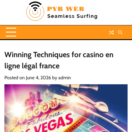
Skip
to
content
Winning Techniques for casino en
ligne légal france
Posted on
June 4, 2026
by
admin