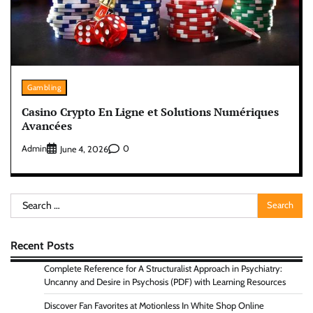
Gambling
Casino Crypto En Ligne et Solutions Numériques
Avancées
Admin
0
June 4, 2026
Search
for:
Recent Posts
Complete Reference for A Structuralist Approach in Psychiatry:
Uncanny and Desire in Psychosis (PDF) with Learning Resources
Discover Fan Favorites at Motionless In White Shop Online