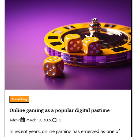
Gambling
Online gaming as a popular digital pastime
Admin
0
March 10, 2026
In recent years, online gaming has emerged as one of