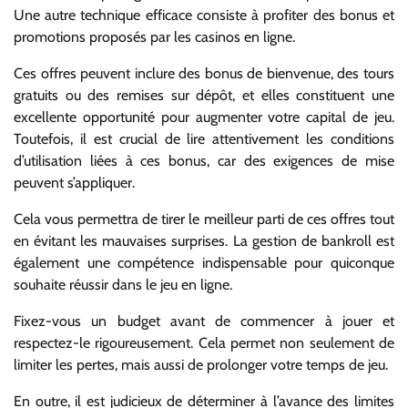
Une autre technique efficace consiste à profiter des bonus et
promotions proposés par les casinos en ligne.
Ces offres peuvent inclure des bonus de bienvenue, des tours
gratuits ou des remises sur dépôt, et elles constituent une
excellente opportunité pour augmenter votre capital de jeu.
Toutefois, il est crucial de lire attentivement les conditions
d’utilisation liées à ces bonus, car des exigences de mise
peuvent s’appliquer.
Cela vous permettra de tirer le meilleur parti de ces offres tout
en évitant les mauvaises surprises. La gestion de bankroll est
également une compétence indispensable pour quiconque
souhaite réussir dans le jeu en ligne.
Fixez-vous un budget avant de commencer à jouer et
respectez-le rigoureusement. Cela permet non seulement de
limiter les pertes, mais aussi de prolonger votre temps de jeu.
En outre, il est judicieux de déterminer à l’avance des limites