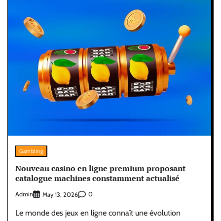
Gambling
Nouveau casino en ligne premium proposant
catalogue machines constamment actualisé
Admin
0
May 13, 2026
Le monde des jeux en ligne connaît une évolution