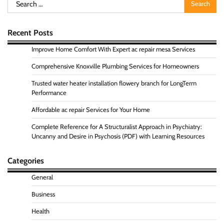
Search
for:
Recent Posts
Improve Home Comfort With Expert ac repair mesa Services
Comprehensive Knoxville Plumbing Services for Homeowners
Trusted water heater installation flowery branch for LongTerm
Performance
Affordable ac repair Services for Your Home
Complete Reference for A Structuralist Approach in Psychiatry:
Uncanny and Desire in Psychosis (PDF) with Learning Resources
Categories
General
Business
Health