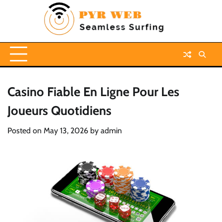
Skip
to
content
Casino Fiable En Ligne Pour Les
Joueurs Quotidiens
Posted on
May 13, 2026
by
admin