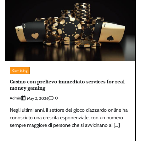
Gambling
Casino con prelievo immediato services for real
money gaming
Admin
0
May 2, 2026
Negli ultimi anni, il settore del gioco d’azzardo online ha
conosciuto una crescita esponenziale, con un numero
sempre maggiore di persone che si avvicinano ai […]