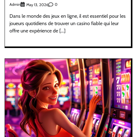
Admin
0
May 13, 2026
Dans le monde des jeux en ligne, il est essentiel pour les
joueurs quotidiens de trouver un casino fiable qui leur
offre une expérience de […]