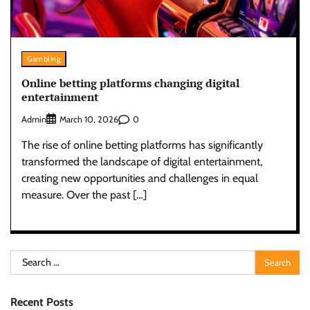
Gambling
Online betting platforms changing digital
entertainment
Admin
0
March 10, 2026
The rise of online betting platforms has significantly
transformed the landscape of digital entertainment,
creating new opportunities and challenges in equal
measure. Over the past […]
Search
for:
Recent Posts