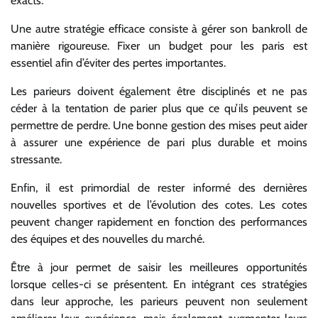
exacts.
Une autre stratégie efficace consiste à gérer son bankroll de
manière rigoureuse. Fixer un budget pour les paris est
essentiel afin d’éviter des pertes importantes.
Les parieurs doivent également être disciplinés et ne pas
céder à la tentation de parier plus que ce qu’ils peuvent se
permettre de perdre. Une bonne gestion des mises peut aider
à assurer une expérience de pari plus durable et moins
stressante.
Enfin, il est primordial de rester informé des dernières
nouvelles sportives et de l’évolution des cotes. Les cotes
peuvent changer rapidement en fonction des performances
des équipes et des nouvelles du marché.
Être à jour permet de saisir les meilleures opportunités
lorsque celles-ci se présentent. En intégrant ces stratégies
dans leur approche, les parieurs peuvent non seulement