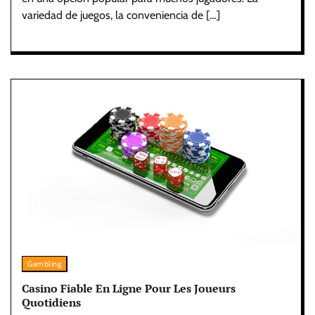
variedad de juegos, la conveniencia de […]
Gambling
Casino Fiable En Ligne Pour Les Joueurs
Quotidiens