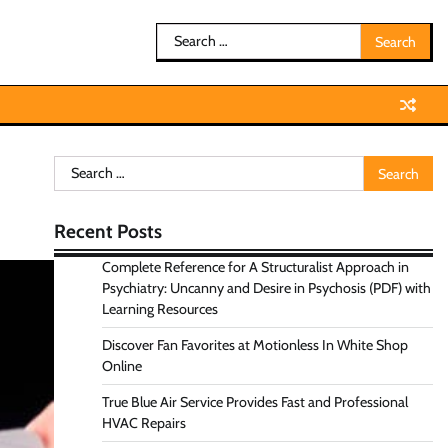
Search
for:
Search
for:
Recent Posts
Complete Reference for A Structuralist Approach in
Psychiatry: Uncanny and Desire in Psychosis (PDF) with
Learning Resources
Discover Fan Favorites at Motionless In White Shop
Online
True Blue Air Service Provides Fast and Professional
HVAC Repairs