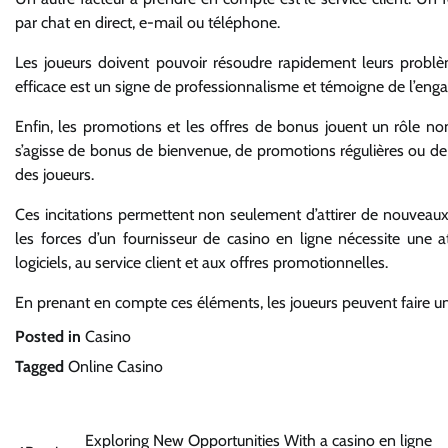
par chat en direct, e-mail ou téléphone.
Les joueurs doivent pouvoir résoudre rapidement leurs problè
efficace est un signe de professionnalisme et témoigne de l’enga
Enfin, les promotions et les offres de bonus jouent un rôle non 
s’agisse de bonus de bienvenue, de promotions régulières ou de
des joueurs.
Ces incitations permettent non seulement d’attirer de nouveaux u
les forces d’un fournisseur de casino en ligne nécessite une att
logiciels, au service client et aux offres promotionnelles.
En prenant en compte ces éléments, les joueurs peuvent faire un c
Posted in
Casino
Tagged
Online Casino
Post
Exploring New Opportunities With a casino en ligne