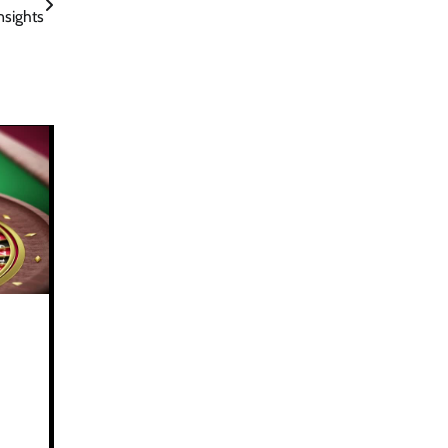
nsights