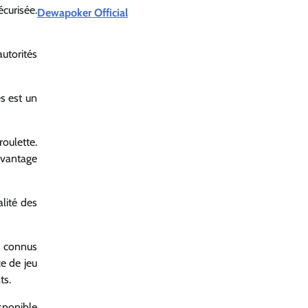
curisée.
Dewapoker Official
autorités
és est un
roulette.
davantage
alité des
t connus
e de jeu
ts.
isponible