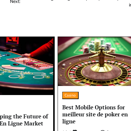
Next:
i
Casino
Best Mobile Options for
meilleur site de poker en
ping the Future of
ligne
 En Ligne Market