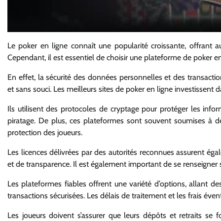
Le poker en ligne connaît une popularité croissante, offrant au
Cependant, il est essentiel de choisir une plateforme de poker en 
En effet, la sécurité des données personnelles et des transacti
et sans souci. Les meilleurs sites de poker en ligne investissent
Ils utilisent des protocoles de cryptage pour protéger les inform
piratage. De plus, ces plateformes sont souvent soumises à des 
protection des joueurs.
Les licences délivrées par des autorités reconnues assurent ég
et de transparence. Il est également important de se renseigner
Les plateformes fiables offrent une variété d’options, allant de
transactions sécurisées. Les délais de traitement et les frais év
Les joueurs doivent s’assurer que leurs dépôts et retraits se f