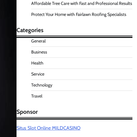
Affordable Tree Care with Fast and Professional Results
Protect Your Home with Fairlawn Roofing Specialists
Categories
General
Business
Health
Service
Technology
Travel
Sponsor
Situs Slot Online MILDCASINO