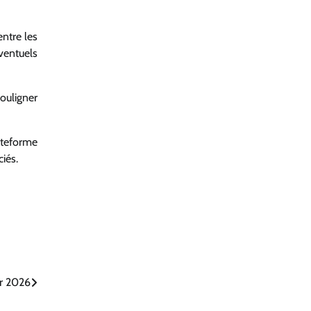
ntre les
ventuels
souligner
lateforme
iés.
 2026