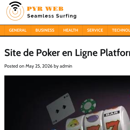
Skip
to
content
GENERAL
BUSINESS
HEALTH
SERVICE
TECHNO
Site de Poker en Ligne Platf
Posted on
May 25, 2026
by
admin