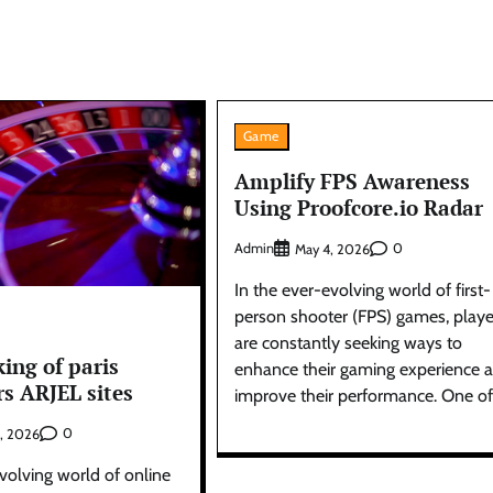
Game
Amplify FPS Awareness
Using Proofcore.io Radar
Admin
0
May 4, 2026
In the ever-evolving world of first-
person shooter (FPS) games, playe
are constantly seeking ways to
ing of paris
enhance their gaming experience 
rs ARJEL sites
improve their performance. One of
0
3, 2026
evolving world of online