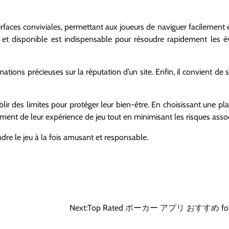
rfaces conviviales, permettant aux joueurs de naviguer facilement e
tif et disponible est indispensable pour résoudre rapidement les é
tions précieuses sur la réputation d’un site. Enfin, il convient de 
ablir des limites pour protéger leur bien-être. En choisissant une p
ement de leur expérience de jeu tout en minimisant les risques assoc
dre le jeu à la fois amusant et responsable.
Next:
Top Rated ポーカー アプリ おすすめ for