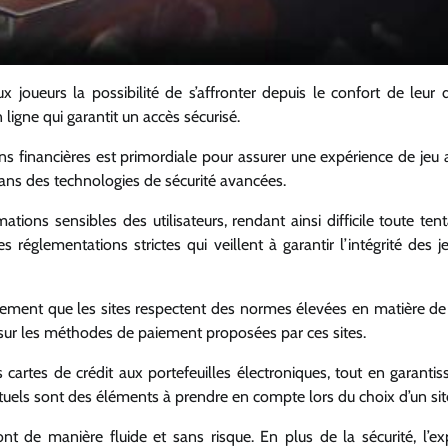
x joueurs la possibilité de s’affronter depuis le confort de leur d
ligne qui garantit un accès sécurisé.
ons financières est primordiale pour assurer une expérience de jeu 
 dans des technologies de sécurité avancées.
ations sensibles des utilisateurs, rendant ainsi difficile toute ten
réglementations strictes qui veillent à garantir l’intégrité des je
alement que les sites respectent des normes élevées en matière de 
 sur les méthodes de paiement proposées par ces sites.
s cartes de crédit aux portefeuilles électroniques, tout en garanti
entuels sont des éléments à prendre en compte lors du choix d’un sit
ont de manière fluide et sans risque. En plus de la sécurité, l’ex