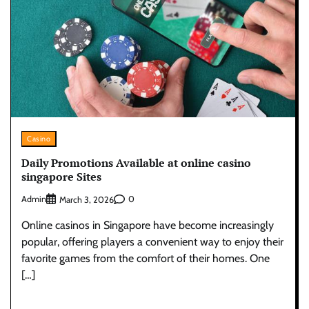
Casino
Daily Promotions Available at online casino
singapore Sites
Admin
0
March 3, 2026
Online casinos in Singapore have become increasingly
popular, offering players a convenient way to enjoy their
favorite games from the comfort of their homes. One
[…]