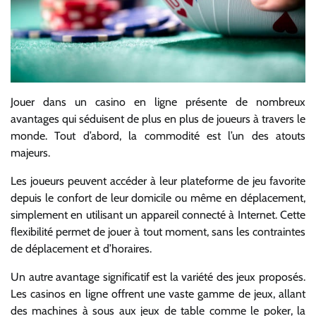
Jouer dans un casino en ligne présente de nombreux
avantages qui séduisent de plus en plus de joueurs à travers le
monde. Tout d’abord, la commodité est l’un des atouts
majeurs.
Les joueurs peuvent accéder à leur plateforme de jeu favorite
depuis le confort de leur domicile ou même en déplacement,
simplement en utilisant un appareil connecté à Internet. Cette
flexibilité permet de jouer à tout moment, sans les contraintes
de déplacement et d’horaires.
Un autre avantage significatif est la variété des jeux proposés.
Les casinos en ligne offrent une vaste gamme de jeux, allant
des machines à sous aux jeux de table comme le poker, la