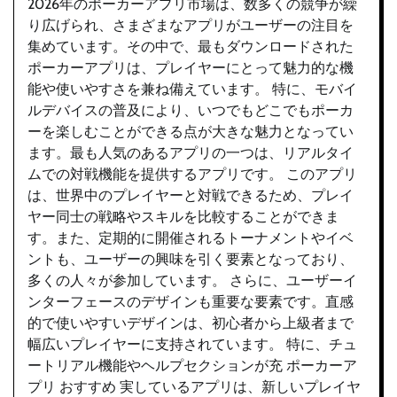
2026年のポーカーアプリ市場は、数多くの競争が繰
り広げられ、さまざまなアプリがユーザーの注目を
集めています。その中で、最もダウンロードされた
ポーカーアプリは、プレイヤーにとって魅力的な機
能や使いやすさを兼ね備えています。 特に、モバイ
ルデバイスの普及により、いつでもどこでもポーカ
ーを楽しむことができる点が大きな魅力となってい
ます。最も人気のあるアプリの一つは、リアルタイ
ムでの対戦機能を提供するアプリです。 このアプリ
は、世界中のプレイヤーと対戦できるため、プレイ
ヤー同士の戦略やスキルを比較することができま
す。また、定期的に開催されるトーナメントやイベ
ントも、ユーザーの興味を引く要素となっており、
多くの人々が参加しています。 さらに、ユーザーイ
ンターフェースのデザインも重要な要素です。直感
的で使いやすいデザインは、初心者から上級者まで
幅広いプレイヤーに支持されています。 特に、チュ
ートリアル機能やヘルプセクションが充 ポーカーア
プリ おすすめ 実しているアプリは、新しいプレイヤ