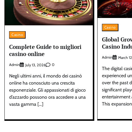
Casino
Casino
Global Grow
Casino Ind
Complete Guide to migliori
casino online
Admin
March 1
Admin
0
July 13, 2026
The digital cas
experienced u
Negli ultimi anni, il mondo dei casinò
over the past 
online ha conosciuto una crescita
significant play
esponenziale. Gli appassionati di gioco
entertainment 
d’azzardo possono ora accedere a una
This expansion
vasta gamma […]