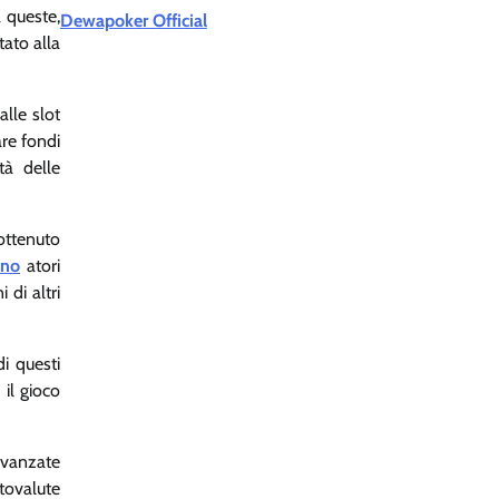
a queste,
Dewapoker Official
tato alla
lle slot
are fondi
tà delle
ottenuto
ino
atori
 di altri
i questi
 il gioco
 avanzate
ptovalute