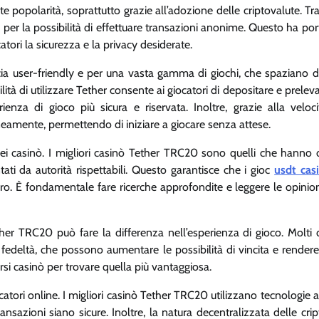
 popolarità, soprattutto grazie all’adozione delle criptovalute. Tr
 per la possibilità di effettuare transazioni anonime. Questo ha por
tori la sicurezza e la privacy desiderate.
ccia user-friendly e per una vasta gamma di giochi, che spaziano da
ità di utilizzare Tether consente ai giocatori di depositare e prelev
enza di gioco più sicura e riservata. Inoltre, grazie alla veloci
aneamente, permettendo di iniziare a giocare senza attese.
ei casinò. I migliori casinò Tether TRC20 sono quelli che hanno 
ti da autorità rispettabili. Questo garantisce che i gioc
usdt cas
uro. È fondamentale fare ricerche approfondite e leggere le opinioni
ther TRC20 può fare la differenza nell’esperienza di gioco. Molti d
fedeltà, che possono aumentare le possibilità di vincita e rendere
rsi casinò per trovare quella più vantaggiosa.
iocatori online. I migliori casinò Tether TRC20 utilizzano tecnologie
transazioni siano sicure. Inoltre, la natura decentralizzata delle cri