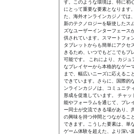
す。このような環境は、特に初
にとって重要な要素となります。
た、海外オンラインカジノでは
新のテクノロジーを駆使したス
ズなユーザーインターフェース
供されています。スマートフォ
タブレットからも簡単にアクセ
きるため、いつでもどこでもプ
可能です。 これにより、カジュ
なプレイヤーから本格的なゲー
まで、幅広いニーズに応えるこ
できています。さらに、国際的
ンラインカジノは、コミュニテ
形成を促進しています。 チャッ
能やフォーラムを通じて、プレ
ー同士が交流できる場があり、
の興味を持つ仲間とつながるこ
できます。こうした要素は、単
ゲーム体験を超えた、より深い