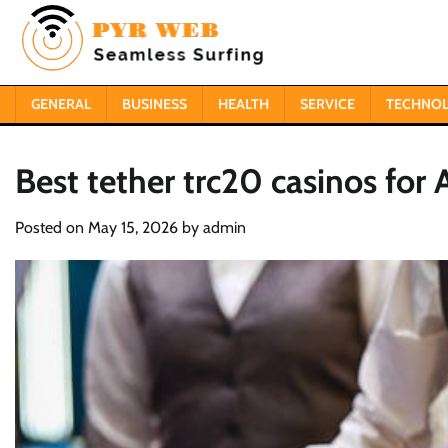
Skip
to
content
GENERAL
BUSINESS
HEALTH
SERVICE
TECHNO
Best tether trc20 casinos fo
Posted on
May 15, 2026
by
admin