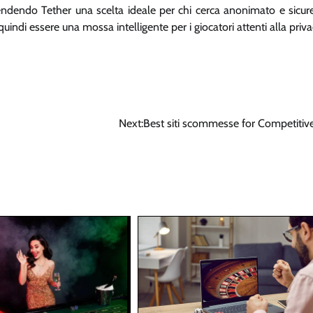
, rendendo Tether una scelta ideale per chi cerca anonimato e sicur
ndi essere una mossa intelligente per i giocatori attenti alla priva
Next:
Best siti scommesse for Competiti