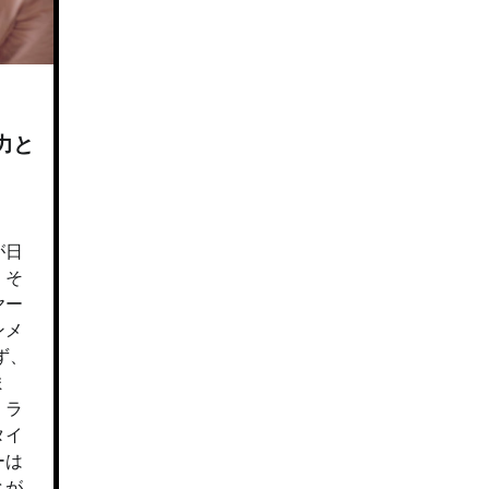
力と
が日
。そ
ヤー
ンメ
ず、
ま
、ラ
タイ
ーは
とが