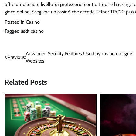
offre un ulteriore livello di protezione contro frodi e hacking
gioco online. Scegliere un casinò che accetta Tether TRC20 può qui
Posted in
Casino
Tagged
usdt casino
Post
Advanced Security Features Used by casino en ligne
Previous:
Websites
navigation
Related Posts