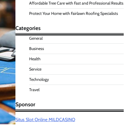
Affordable Tree Care with Fast and Professional Results
Protect Your Home with Fairlawn Roofing Specialists
Categories
General
Business
Health
Service
Technology
Travel
Sponsor
Situs Slot Online MILDCASINO