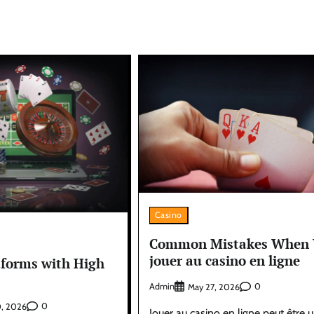
Casino
Common Mistakes When 
jouer au casino en ligne
tforms with High
s
Admin
0
May 27, 2026
0
0, 2026
Jouer au casino en ligne peut être 