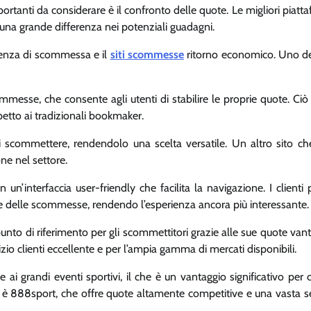
ortanti da considerare è il confronto delle quote. Le migliori piatt
na grande differenza nei potenziali guadagni.
erienza di scommessa e il
siti scommesse
ritorno economico. Uno dei 
sse, che consente agli utenti di stabilire le proprie quote. Ciò s
petto ai tradizionali bookmaker.
ui scommettere, rendendolo una scelta versatile. Un altro sito ch
one nel settore.
 un’interfaccia user-friendly che facilita la navigazione. I client
e delle scommesse, rendendo l’esperienza ancora più interessante.
nto di riferimento per gli scommettitori grazie alle sue quote vant
io clienti eccellente e per l’ampia gamma di mercati disponibili.
ai grandi eventi sportivi, il che è un vantaggio significativo per 
 è 888sport, che offre quote altamente competitive e una vasta s