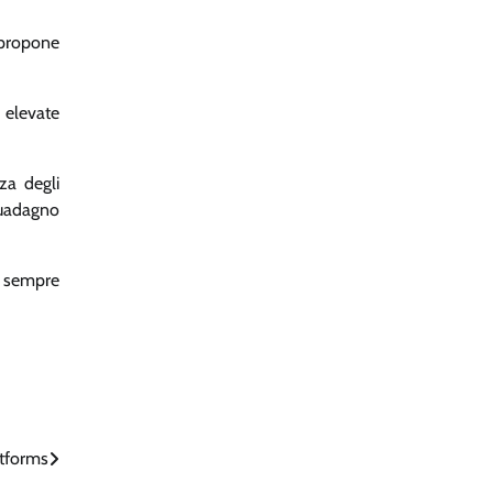
 propone
 elevate
za degli
guadagno
È sempre
atforms