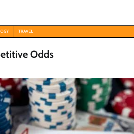
LOGY
TRAVEL
etitive Odds