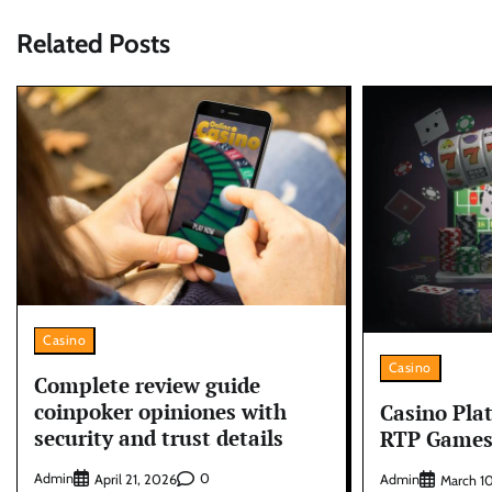
navigation
Related Posts
Casino
Casino
Complete review guide
coinpoker opiniones with
Casino Pla
security and trust details
RTP Game
Admin
0
April 21, 2026
Admin
March 1