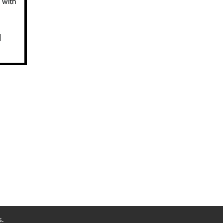
 with
]
s
.