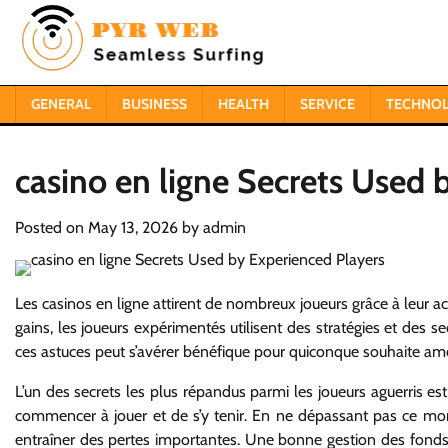
Skip
to
content
GENERAL
BUSINESS
HEALTH
SERVICE
TECHNO
casino en ligne Secrets Used 
Posted on
May 13, 2026
by
admin
Les casinos en ligne attirent de nombreux joueurs grâce à leur acc
gains, les joueurs expérimentés utilisent des stratégies et des
ces astuces peut s’avérer bénéfique pour quiconque souhaite amé
L’un des secrets les plus répandus parmi les joueurs aguerris es
commencer à jouer et de s’y tenir. En ne dépassant pas ce mont
entraîner des pertes importantes. Une bonne gestion des fonds