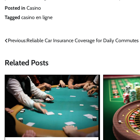
Posted in
Casino
Tagged
casino en ligne
Post
Previous:
Reliable Car Insurance Coverage for Daily Commutes
navigation
Related Posts