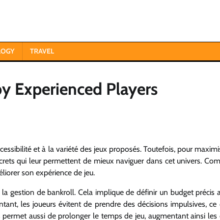
LOGY
TRAVEL
by Experienced Players
essibilité et à la variété des jeux proposés. Toutefois, pour maximi
 secrets qui leur permettent de mieux naviguer dans cet univers. Co
liorer son expérience de jeu.
t la gestion de bankroll. Cela implique de définir un budget précis
ant, les joueurs évitent de prendre des décisions impulsives, ce 
 permet aussi de prolonger le temps de jeu, augmentant ainsi les