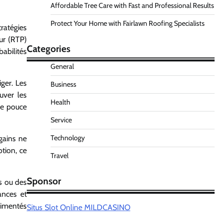
Affordable Tree Care with Fast and Professional Results
Protect Your Home with Fairlawn Roofing Specialists
ratégies
ur (RTP)
Categories
babilités
General
ger. Les
Business
uver les
Health
de pouce
Service
Technology
gains ne
otion, ce
Travel
Sponsor
ms ou des
ances et
rimentés
Situs Slot Online MILDCASINO