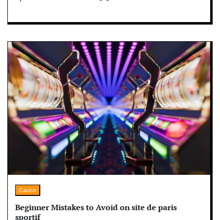
Casino
Beginner Mistakes to Avoid on site de paris
sportif