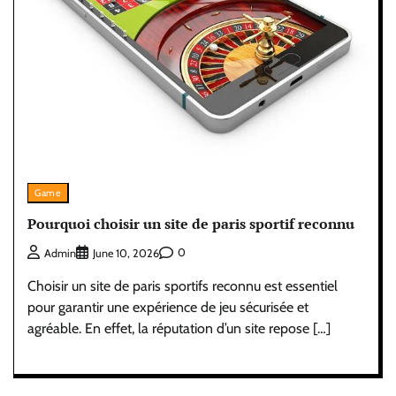
Game
Pourquoi choisir un site de paris sportif reconnu
0
Admin
June 10, 2026
Choisir un site de paris sportifs reconnu est essentiel
pour garantir une expérience de jeu sécurisée et
agréable. En effet, la réputation d’un site repose […]