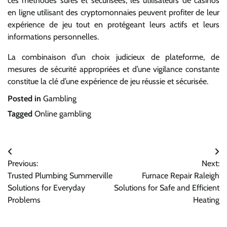
ces méthodes sûres et sécurisées, les utilisateurs de casinos
en ligne utilisant des cryptomonnaies peuvent profiter de leur
expérience de jeu tout en protégeant leurs actifs et leurs
informations personnelles.
La combinaison d’un choix judicieux de plateforme, de
mesures de sécurité appropriées et d’une vigilance constante
constitue la clé d’une expérience de jeu réussie et sécurisée.
Posted in
Gambling
Tagged
Online gambling
Post
Previous:
Next:
navigation
Trusted Plumbing Summerville
Furnace Repair Raleigh
Solutions for Everyday
Solutions for Safe and Efficient
Problems
Heating