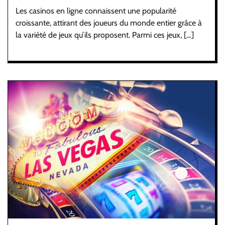
Les casinos en ligne connaissent une popularité
croissante, attirant des joueurs du monde entier grâce à
la variété de jeux qu’ils proposent. Parmi ces jeux, […]