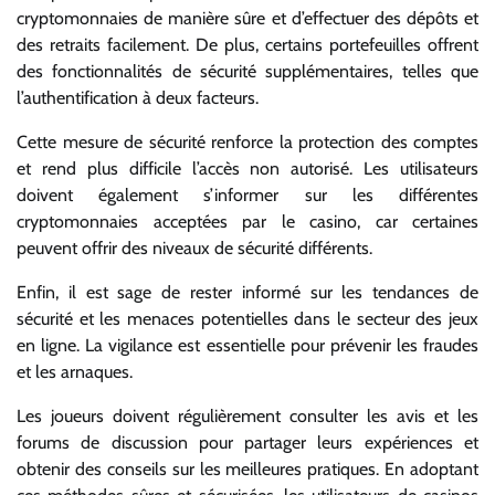
cryptomonnaies de manière sûre et d’effectuer des dépôts et
des retraits facilement. De plus, certains portefeuilles offrent
des fonctionnalités de sécurité supplémentaires, telles que
l’authentification à deux facteurs.
Cette mesure de sécurité renforce la protection des comptes
et rend plus difficile l’accès non autorisé. Les utilisateurs
doivent également s’informer sur les différentes
cryptomonnaies acceptées par le casino, car certaines
peuvent offrir des niveaux de sécurité différents.
Enfin, il est sage de rester informé sur les tendances de
sécurité et les menaces potentielles dans le secteur des jeux
en ligne. La vigilance est essentielle pour prévenir les fraudes
et les arnaques.
Les joueurs doivent régulièrement consulter les avis et les
forums de discussion pour partager leurs expériences et
obtenir des conseils sur les meilleures pratiques. En adoptant