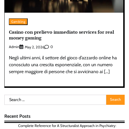
Gambling
Casino con prelievo immediato services for real
money gaming
Admin
0
May 2, 2026
Negli ultimi anni, il settore del gioco d’azzardo online ha
conosciuto una crescita esponenziale, con un numero
sempre maggiore di persone che si avvicinano ai […]
Search
for:
Recent Posts
Complete Reference for A Structuralist Approach in Psychiatry: