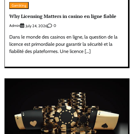
Gambling
Why Licensing Matters in casino en ligne fiable
Admin
0
July 24, 2026
Dans le monde des casinos en ligne, la question de la
licence est primordiale pour garantir la sécurité et la
fiabilité des plateformes. Une licence […]