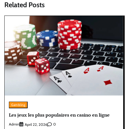
Related Posts
Gambling
Les jeux les plus populaires en casino en ligne
Admin
0
April 22, 2026