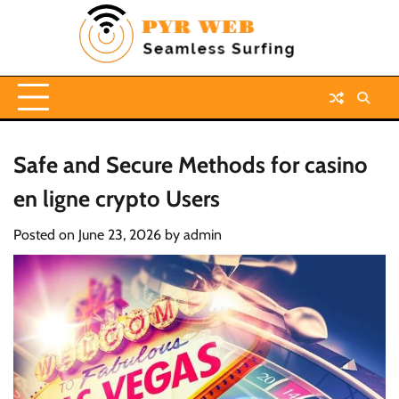
Skip
to
content
Safe and Secure Methods for casino
en ligne crypto Users
Posted on
June 23, 2026
by
admin