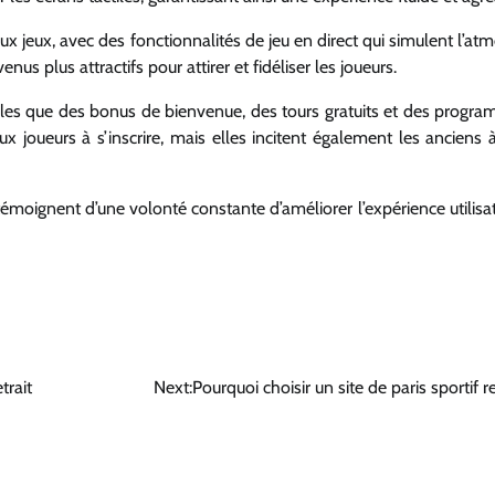
x jeux, avec des fonctionnalités de jeu en direct qui simulent l’a
us plus attractifs pour attirer et fidéliser les joueurs.
elles que des bonus de bienvenue, des tours gratuits et des progr
x joueurs à s’inscrire, mais elles incitent également les anciens à
émoignent d’une volonté constante d’améliorer l’expérience utilisat
trait
Next:
Pourquoi choisir un site de paris sportif 