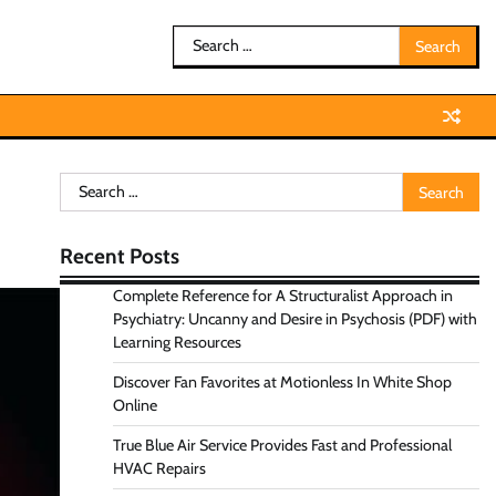
Search
for:
Search
for:
Recent Posts
Complete Reference for A Structuralist Approach in
Psychiatry: Uncanny and Desire in Psychosis (PDF) with
Learning Resources
Discover Fan Favorites at Motionless In White Shop
Online
True Blue Air Service Provides Fast and Professional
HVAC Repairs