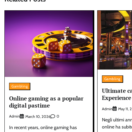
Gambling
Gambling
Ultimate c
Experience
Online gaming as a popular
digital pastime
Admin
May 11, 
Admin
0
March 10, 2026
Negli ultimi an
online ha subit
In recent years, online gaming has