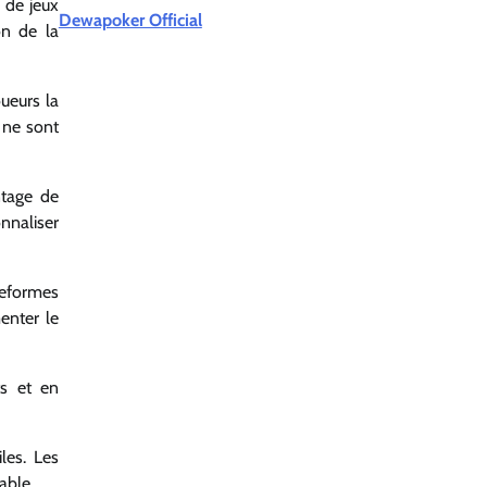
 de jeux
Dewapoker Official
on de la
ueurs la
x ne sont
ntage de
onnaliser
teformes
enter le
ts et en
les. Les
able.