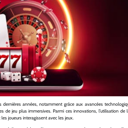
es dernières années, notamment grâce aux avancées technologiq
de jeu plus immersives. Parmi ces innovations, l’utilisation de la
les joueurs interagissent avec les jeux.