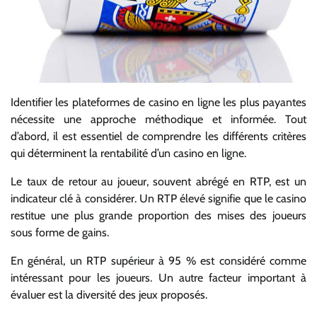
Identifier les plateformes de casino en ligne les plus payantes
nécessite une approche méthodique et informée. Tout
d’abord, il est essentiel de comprendre les différents critères
qui déterminent la rentabilité d’un casino en ligne.
Le taux de retour au joueur, souvent abrégé en RTP, est un
indicateur clé à considérer. Un RTP élevé signifie que le casino
restitue une plus grande proportion des mises des joueurs
sous forme de gains.
En général, un RTP supérieur à 95 % est considéré comme
intéressant pour les joueurs. Un autre facteur important à
évaluer est la diversité des jeux proposés.