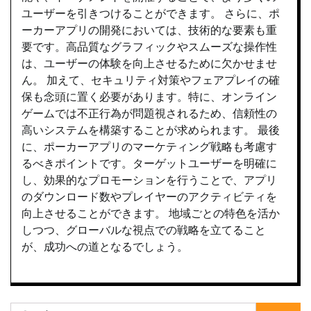
ユーザーを引きつけることができます。 さらに、ポ
ーカーアプリの開発においては、技術的な要素も重
要です。高品質なグラフィックやスムーズな操作性
は、ユーザーの体験を向上させるために欠かせませ
ん。 加えて、セキュリティ対策やフェアプレイの確
保も念頭に置く必要があります。特に、オンライン
ゲームでは不正行為が問題視されるため、信頼性の
高いシステムを構築することが求められます。 最後
に、ポーカーアプリのマーケティング戦略も考慮す
るべきポイントです。ターゲットユーザーを明確に
し、効果的なプロモーションを行うことで、アプリ
のダウンロード数やプレイヤーのアクティビティを
向上させることができます。 地域ごとの特色を活か
しつつ、グローバルな視点での戦略を立てること
が、成功への道となるでしょう。
Search