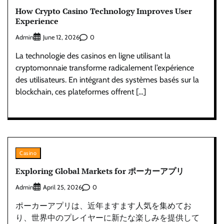
How Crypto Casino Technology Improves User
Experience
Admin
0
June 12, 2026
La technologie des casinos en ligne utilisant la
cryptomonnaie transforme radicalement l’expérience
des utilisateurs. En intégrant des systèmes basés sur la
blockchain, ces plateformes offrent […]
Casino
Exploring Global Markets for ポーカーアプリ
Admin
0
April 25, 2026
ポーカーアプリは、近年ますます人気を集めてお
り、世界中のプレイヤーに新たな楽しみを提供して