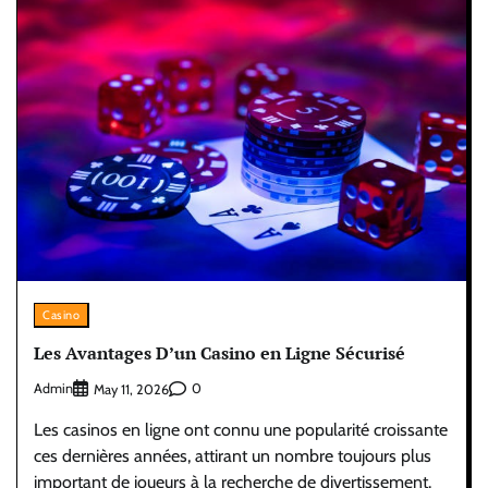
Casino
Les Avantages D’un Casino en Ligne Sécurisé
Admin
0
May 11, 2026
Les casinos en ligne ont connu une popularité croissante
ces dernières années, attirant un nombre toujours plus
important de joueurs à la recherche de divertissement.