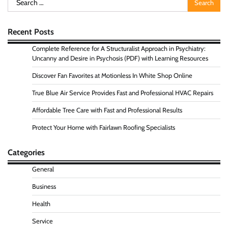
for:
Recent Posts
Complete Reference for A Structuralist Approach in Psychiatry:
Uncanny and Desire in Psychosis (PDF) with Learning Resources
Discover Fan Favorites at Motionless In White Shop Online
True Blue Air Service Provides Fast and Professional HVAC Repairs
Affordable Tree Care with Fast and Professional Results
Protect Your Home with Fairlawn Roofing Specialists
Categories
General
Business
Health
Service