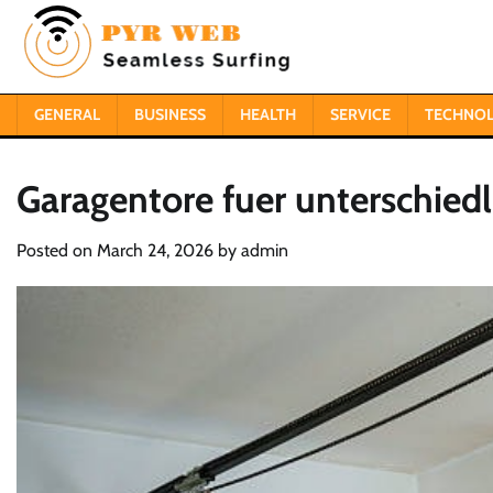
Skip
to
content
GENERAL
BUSINESS
HEALTH
SERVICE
TECHNO
Garagentore fuer unterschied
Posted on
March 24, 2026
by
admin