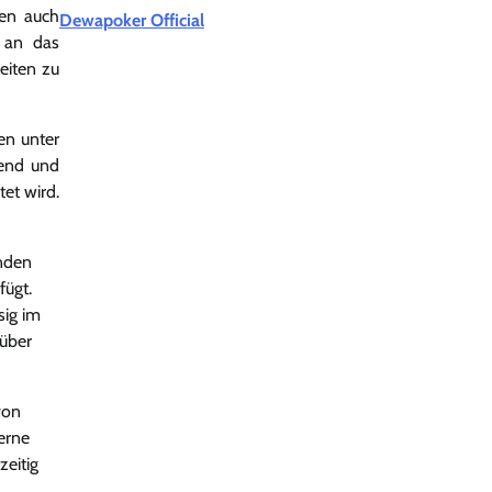
gen auch
Dewapoker Official
n an das
eiten zu
en unter
rend und
et wird.
nden
fügt.
sig im
 über
von
erne
zeitig