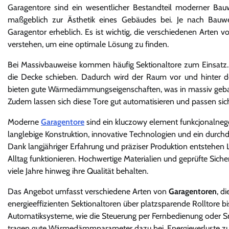
Garagentore sind ein wesentlicher Bestandteil moderner Bau
maßgeblich zur Ästhetik eines Gebäudes bei. Je nach Bauw
Garagentor erheblich. Es ist wichtig, die verschiedenen Art
verstehen, um eine optimale Lösung zu finden.
Bei Massivbauweise kommen häufig Sektionaltore zum Einsatz. 
die Decke schieben. Dadurch wird der Raum vor und hinter d
bieten gute Wärmedämmungseigenschaften, was in massiv gebauten
Zudem lassen sich diese Tore gut automatisieren und passen sich
Moderne
Garagentore
sind ein kluczowy element funkcjonalne
langlebige Konstruktion, innovative Technologien und ein durchda
Dank langjähriger Erfahrung und präziser Produktion entstehen 
Alltag funktionieren. Hochwertige Materialien und geprüfte Si
viele Jahre hinweg ihre Qualität behalten.
Das Angebot umfasst verschiedene Arten von
Garagentoren
, d
energieeffizienten Sektionaltoren über platzsparende Rolltore 
Automatiksysteme, wie die Steuerung per Fernbedienung oder Sma
tragen gute Wärmedämmparameter dazu bei, Energieverluste zu 