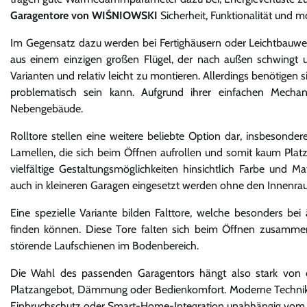
Garagentore von WIŚNIOWSKI
Sicherheit, Funktionalität und m
Im Gegensatz dazu werden bei Fertighäusern oder Leichtbauwei
aus einem einzigen großen Flügel, der nach außen schwingt u
Varianten und relativ leicht zu montieren. Allerdings benötige
problematisch sein kann. Aufgrund ihrer einfachen Mechan
Nebengebäude.
Rolltore stellen eine weitere beliebte Option dar, insbesond
Lamellen, die sich beim Öffnen aufrollen und somit kaum Platz
vielfältige Gestaltungsmöglichkeiten hinsichtlich Farbe und 
auch in kleineren Garagen eingesetzt werden ohne den Innenra
Eine spezielle Variante bilden Falttore, welche besonders b
finden können. Diese Tore falten sich beim Öffnen zusamm
störende Laufschienen im Bodenbereich.
Die Wahl des passenden Garagentors hängt also stark von d
Platzangebot, Dämmung oder Bedienkomfort. Moderne Technik
Einbruchschutz oder Smart-Home-Integration unabhängig vom 