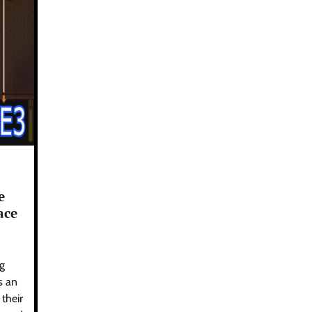
e
ace
g
s an
their