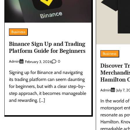
Business
Binance Sign Up and Trading
Platform Guide for Beginners
Business
Admin
0
February 3, 2026
Discover T
Merchandis
Signing up for Binance and navigating
Hamilton O
its trading platform can seem daunting
for beginners, but with a clear step-by-
Admin
July 7, 
step approach, it becomes manageable
and rewarding. […]
In the world o
motorsport ent
resonate as po
Hamilton. Know
remarkable ac