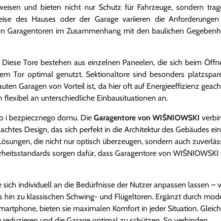
weisen und bieten nicht nur Schutz für Fahrzeuge, sondern tra
eise des Hauses oder der Garage variieren die Anforderunge
en von Garagentoren im Zusammenhang mit den baulichen Gegebenh
Diese Tore bestehen aus einzelnen Paneelen, die sich beim Öffn
em Tor optimal genutzt. Sektionaltore sind besonders platzspa
 Garagen von Vorteil ist, da hier oft auf Energieeffizienz geacht
 flexibel an unterschiedliche Einbausituationen an.
go i bezpiecznego domu. Die
Garagentore von WIŚNIOWSKI
verbi
chtes Design, das sich perfekt in die Architektur des Gebäudes ein
Lösungen, die nicht nur optisch überzeugen, sondern auch zuverläs
cherheitsstandards sorgen dafür, dass Garagentore von WIŚNIOWSKI
ie sich individuell an die Bedürfnisse der Nutzer anpassen lassen – 
bis hin zu klassischen Schwing- und Flügeltoren. Ergänzt durch mod
rtphone, bieten sie maximalen Komfort in jeder Situation. Gleich
reduzieren und die Garage optimal zu schützen. So verbinden