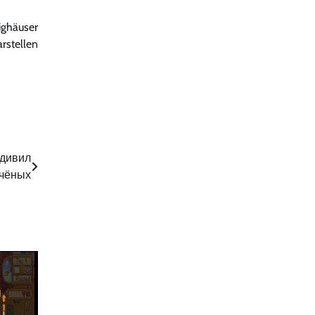
ighäuser
rstellen
удивил
чёных