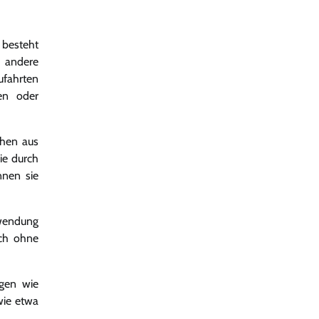
 besteht
s andere
ufahrten
gen oder
ehen aus
ie durch
nnen sie
rwendung
ich ohne
ngen wie
wie etwa