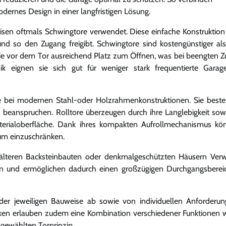
odernes Design in einer langfristigen Lösung.
sen oftmals Schwingtore verwendet. Diese einfache Konstruktion
nd so den Zugang freigibt. Schwingtore sind kostengünstiger al
n sie vor dem Tor ausreichend Platz zum Öffnen, was bei beengten Z
ik eignen sie sich gut für weniger stark frequentierte Gara
ere bei modernen Stahl-oder Holzrahmenkonstruktionen. Sie best
 beanspruchen. Rolltore überzeugen durch ihre Langlebigkeit sow
Materialoberfläche. Dank ihres kompakten Aufrollmechanismus kö
um einzuschränken.
ei älteren Backsteinbauten oder denkmalgeschützten Häusern Ve
en und ermöglichen dadurch einen großzügigen Durchgangsbere
er jeweiligen Bauweise ab sowie von individuellen Anforderu
en erlauben zudem eine Kombination verschiedener Funktionen 
gewählten Torprinzip.