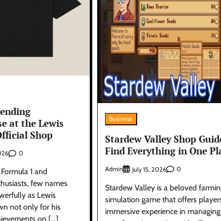
rending
Business
e at the Lewis
fficial Shop
Stardew Valley Shop Guid
Find Everything in One Pl
0
2026
Admin
0
July 15, 2026
f Formula 1 and
husiasts, few names
Stardew Valley is a beloved farmin
werfully as Lewis
simulation game that offers player
n not only for his
immersive experience in managing 
hievements on […]