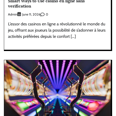
Smart Ways to Use casino en ligne sans
verification
Admin
0
June 11, 2026
L’essor des casinos en ligne a révolutionné le monde du
jeu, offrant aux joueurs la possibilité de s’adonner à leurs
activités préférées depuis le confort […]