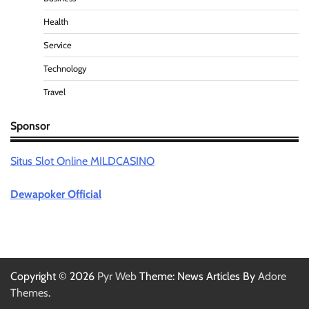
Health
Service
Technology
Travel
Sponsor
Situs Slot Online MILDCASINO
Dewapoker Official
Copyright © 2026
Pyr Web
Theme: News Articles By
Adore
Themes
.