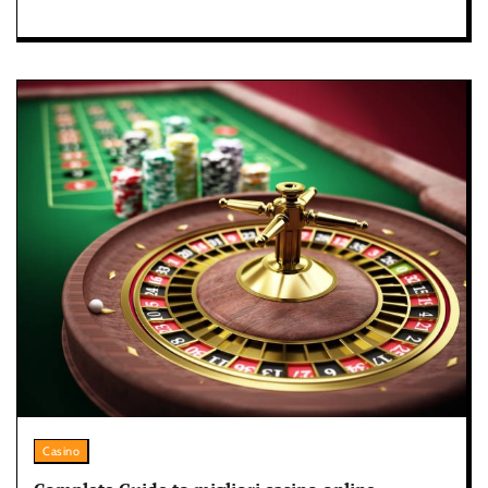
Casino