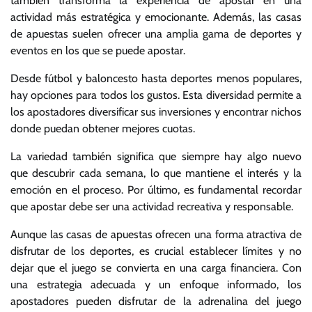
también transforma la experiencia de apostar en una
actividad más estratégica y emocionante. Además, las casas
de apuestas suelen ofrecer una amplia gama de deportes y
eventos en los que se puede apostar.
Desde fútbol y baloncesto hasta deportes menos populares,
hay opciones para todos los gustos. Esta diversidad permite a
los apostadores diversificar sus inversiones y encontrar nichos
donde puedan obtener mejores cuotas.
La variedad también significa que siempre hay algo nuevo
que descubrir cada semana, lo que mantiene el interés y la
emoción en el proceso. Por último, es fundamental recordar
que apostar debe ser una actividad recreativa y responsable.
Aunque las casas de apuestas ofrecen una forma atractiva de
disfrutar de los deportes, es crucial establecer límites y no
dejar que el juego se convierta en una carga financiera. Con
una estrategia adecuada y un enfoque informado, los
apostadores pueden disfrutar de la adrenalina del juego