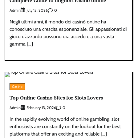
Complete Guide to migliori casino online
Admin
0
July 13, 2026
Negli ultimi anni, il mondo dei casinò online ha
conosciuto una crescita esponenziale. Gli appassionati di
gioco d’azzardo possono ora accedere a una vasta
gamma […]
Casino
Top Online Casino Sites for Slots Lovers
Admin
0
February 13, 2026
In the rapidly evolving world of online gambling, slot
enthusiasts are constantly on the lookout for the best
platforms that offer an exciting and reliable […]