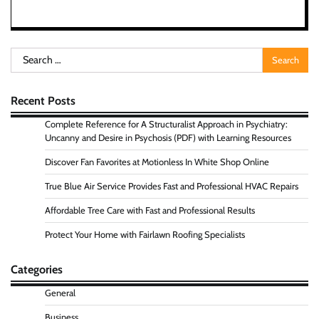
Search
for:
Recent Posts
Complete Reference for A Structuralist Approach in Psychiatry:
Uncanny and Desire in Psychosis (PDF) with Learning Resources
Discover Fan Favorites at Motionless In White Shop Online
True Blue Air Service Provides Fast and Professional HVAC Repairs
Affordable Tree Care with Fast and Professional Results
Protect Your Home with Fairlawn Roofing Specialists
Categories
General
Business