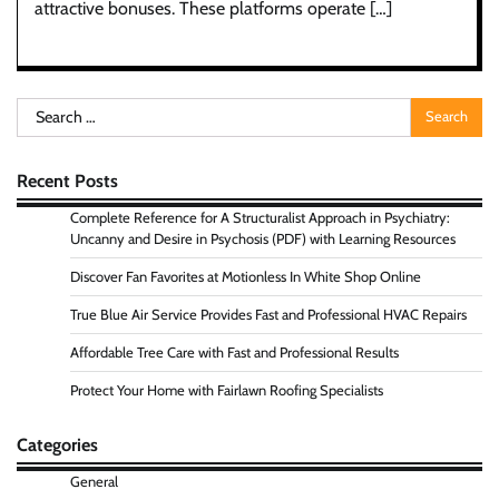
attractive bonuses. These platforms operate […]
Search
for:
Recent Posts
Complete Reference for A Structuralist Approach in Psychiatry:
Uncanny and Desire in Psychosis (PDF) with Learning Resources
Discover Fan Favorites at Motionless In White Shop Online
True Blue Air Service Provides Fast and Professional HVAC Repairs
Affordable Tree Care with Fast and Professional Results
Protect Your Home with Fairlawn Roofing Specialists
Categories
General