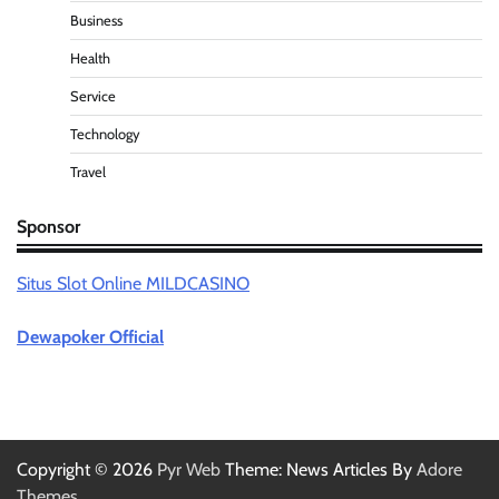
Business
Health
Service
Technology
Travel
Sponsor
Situs Slot Online MILDCASINO
Dewapoker Official
Copyright © 2026
Pyr Web
Theme: News Articles By
Adore
Themes
.