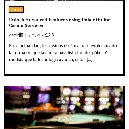
Casino
Unlock Advanced Features using Poker Online
Casino Services
Admin
0
July 25, 2026
En la actualidad, los casinos en línea han revolucionado
la forma en que las personas disfrutan del póker. A
medida que la tecnología avanza, estos […]