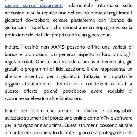
casino senza documenti
ndamentale informarsi sulle
recensioni e sulla reputazione del casinò prima di registrarsi. I
giocatori dovrebbero cercare piattaforme con licenze da
giurisdizioni rispettabili, che dimostrano un impegno verso la
protezione dei dati dei propri utenti e un gioco equo.
Inoltre, i casinò non AAMS possono offrire una varietà di
bonus e promozioni più generosi rispetto ai loro omologhi
regolamentati. Questo può includere bonus di benvenuto, giri
gratuiti e programmi di fidelizzazione, il che rappresenta un
ulteriore incentivo per i giocatori. Tuttavia, è importante
leggere attentamente i termini e le condizioni associati a
queste offerte, poiché potrebbero avere requisiti di
scommessa elevati o altre limitazioni.
Infine, per coloro che amano la privacy, è consigliabile
utilizzare strumenti di protezione online come VPN e software
per la navigazione anonima. Questi strumenti possono aiutare
a mantenere l’anonimato durante il gioco e a proteggere i dati