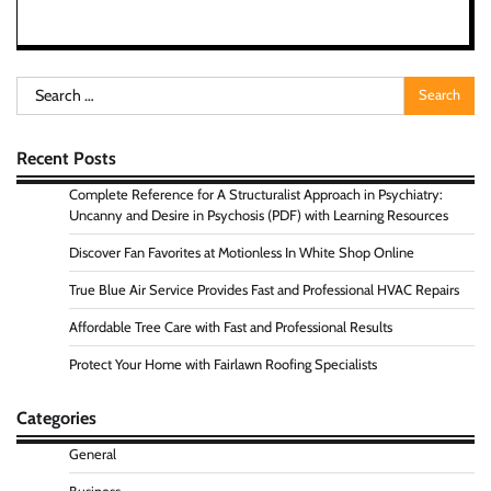
Search
for:
Recent Posts
Complete Reference for A Structuralist Approach in Psychiatry:
Uncanny and Desire in Psychosis (PDF) with Learning Resources
Discover Fan Favorites at Motionless In White Shop Online
True Blue Air Service Provides Fast and Professional HVAC Repairs
Affordable Tree Care with Fast and Professional Results
Protect Your Home with Fairlawn Roofing Specialists
Categories
General