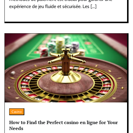
expérience de jeu fluide et sécurisée. Les […]
Casino
How to Find the Perfect casino en ligne for Your
Needs