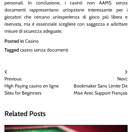
personali. In conclusione, i casinò non AAMS senza
documenti rappresentano un’opzione interessante per i
giocatori che cercano un’esperienza di gioco più libera e
riservata, ma è essenziale scegliere con saggezza e adottare
misure di sicurezza adeguate.
Posted in
Casino
Tagged
casino senza documenti
Post
Previous:
Next:
navigation
High Paying casino en ligne
Bookmaker Sans Limite De
Sites for Beginners
Mise Avec Support Français
Related Posts