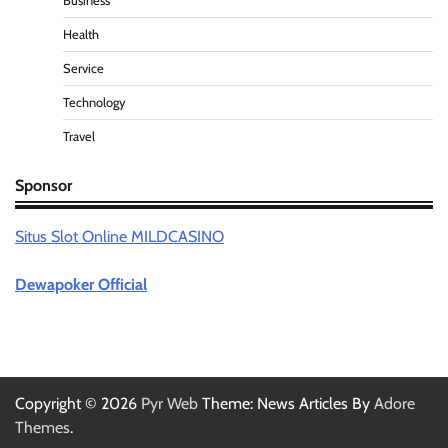
Business
Health
Service
Technology
Travel
Sponsor
Situs Slot Online MILDCASINO
Dewapoker Official
Copyright © 2026
Pyr Web
Theme: News Articles By
Adore
Themes
.