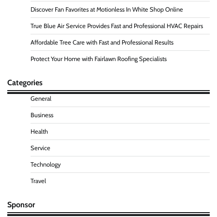
Discover Fan Favorites at Motionless In White Shop Online
True Blue Air Service Provides Fast and Professional HVAC Repairs
Affordable Tree Care with Fast and Professional Results
Protect Your Home with Fairlawn Roofing Specialists
Categories
General
Business
Health
Service
Technology
Travel
Sponsor