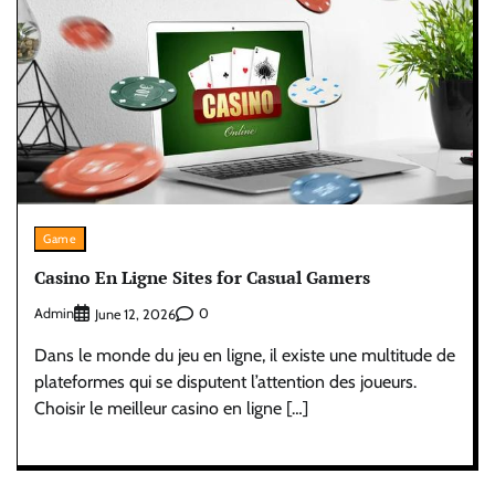
Game
Casino En Ligne Sites for Casual Gamers
Admin
0
June 12, 2026
Dans le monde du jeu en ligne, il existe une multitude de
plateformes qui se disputent l’attention des joueurs.
Choisir le meilleur casino en ligne […]