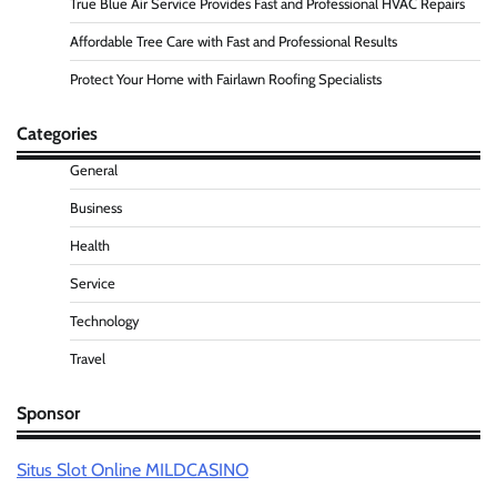
True Blue Air Service Provides Fast and Professional HVAC Repairs
Affordable Tree Care with Fast and Professional Results
Protect Your Home with Fairlawn Roofing Specialists
Categories
General
Business
Health
Service
Technology
Travel
Sponsor
Situs Slot Online MILDCASINO