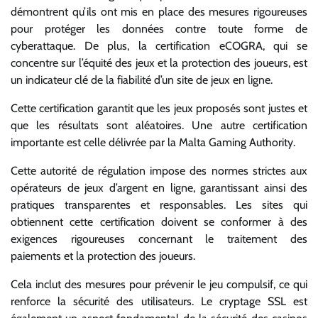
démontrent qu’ils ont mis en place des mesures rigoureuses
pour protéger les données contre toute forme de
cyberattaque. De plus, la certification eCOGRA, qui se
concentre sur l’équité des jeux et la protection des joueurs, est
un indicateur clé de la fiabilité d’un site de jeux en ligne.
Cette certification garantit que les jeux proposés sont justes et
que les résultats sont aléatoires. Une autre certification
importante est celle délivrée par la Malta Gaming Authority.
Cette autorité de régulation impose des normes strictes aux
opérateurs de jeux d’argent en ligne, garantissant ainsi des
pratiques transparentes et responsables. Les sites qui
obtiennent cette certification doivent se conformer à des
exigences rigoureuses concernant le traitement des
paiements et la protection des joueurs.
Cela inclut des mesures pour prévenir le jeu compulsif, ce qui
renforce la sécurité des utilisateurs. Le cryptage SSL est