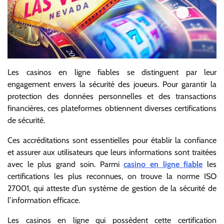
Les casinos en ligne fiables se distinguent par leur
engagement envers la sécurité des joueurs. Pour garantir la
protection des données personnelles et des transactions
financières, ces plateformes obtiennent diverses certifications
de sécurité.
Ces accréditations sont essentielles pour établir la confiance
et assurer aux utilisateurs que leurs informations sont traitées
avec le plus grand soin. Parmi
casino en ligne fiable
les
certifications les plus reconnues, on trouve la norme ISO
27001, qui atteste d’un système de gestion de la sécurité de
l’information efficace.
Les casinos en ligne qui possèdent cette certification