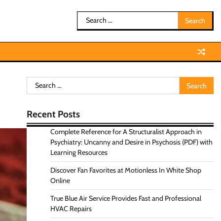
Search
for:
Search
for:
Recent Posts
Complete Reference for A Structuralist Approach in
Psychiatry: Uncanny and Desire in Psychosis (PDF) with
Learning Resources
Discover Fan Favorites at Motionless In White Shop
Online
True Blue Air Service Provides Fast and Professional
HVAC Repairs