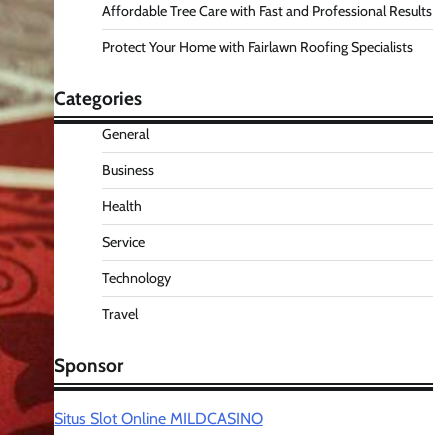
Affordable Tree Care with Fast and Professional Results
Protect Your Home with Fairlawn Roofing Specialists
Categories
General
Business
Health
Service
Technology
Travel
Sponsor
Situs Slot Online MILDCASINO