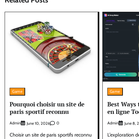
Game
Game
Best Ways 
Pourquoi choisir un site de
en ligne T
paris sportif reconnu
Admin
Admin
0
June 8, 
June 10, 2026
L’exploration d
Choisir un site de paris sportifs reconnu