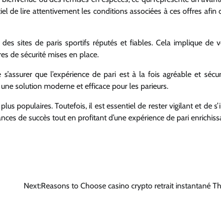
l de lire attentivement les conditions associées à ces offres afin d
 des sites de paris sportifs réputés et fiables. Cela implique de vé
ures de sécurité mises en place.
’assurer que l’expérience de pari est à la fois agréable et sécur
t une solution moderne et efficace pour les parieurs.
us populaires. Toutefois, il est essentiel de rester vigilant et de s
ces de succès tout en profitant d’une expérience de pari enrichiss
Next:
Reasons to Choose casino crypto retrait instantané Th