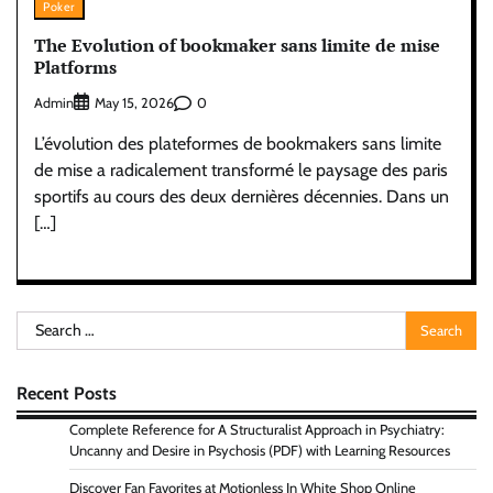
Poker
The Evolution of bookmaker sans limite de mise
Platforms
Admin
0
May 15, 2026
L’évolution des plateformes de bookmakers sans limite
de mise a radicalement transformé le paysage des paris
sportifs au cours des deux dernières décennies. Dans un
[…]
Search
for:
Recent Posts
Complete Reference for A Structuralist Approach in Psychiatry:
Uncanny and Desire in Psychosis (PDF) with Learning Resources
Discover Fan Favorites at Motionless In White Shop Online