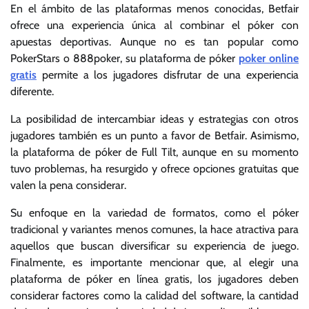
En el ámbito de las plataformas menos conocidas, Betfair
ofrece una experiencia única al combinar el póker con
apuestas deportivas. Aunque no es tan popular como
PokerStars o 888poker, su plataforma de póker
poker online
gratis
permite a los jugadores disfrutar de una experiencia
diferente.
La posibilidad de intercambiar ideas y estrategias con otros
jugadores también es un punto a favor de Betfair. Asimismo,
la plataforma de póker de Full Tilt, aunque en su momento
tuvo problemas, ha resurgido y ofrece opciones gratuitas que
valen la pena considerar.
Su enfoque en la variedad de formatos, como el póker
tradicional y variantes menos comunes, la hace atractiva para
aquellos que buscan diversificar su experiencia de juego.
Finalmente, es importante mencionar que, al elegir una
plataforma de póker en línea gratis, los jugadores deben
considerar factores como la calidad del software, la cantidad