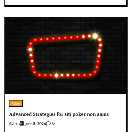
Poker
Advanced Strategies for siti poker non aams
Admin
0
June 8, 2026