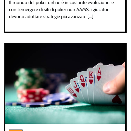
Il mondo del poker online è in costante evoluzione, e
con l’emergere di siti di poker non AAMS, i giocatori
devono adottare strategie più avanzate […]