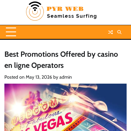
Skip
to
content
Best Promotions Offered by casino
en ligne Operators
Posted on
May 13, 2026
by
admin