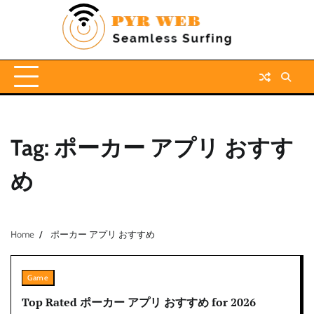
Skip
to
content
Tag:
ポーカー アプリ おすす
め
Home
ポーカー アプリ おすすめ
Game
Top Rated ポーカー アプリ おすすめ for 2026