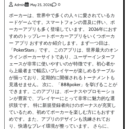
0
Admin
May 25, 2026
ポーカーは、世界中で多くの人々に愛されているカ
ードゲームです。スマートフォンの普及に伴い、ポ
ーカーアプリも多く登場しています。 2026年におす
すめのトップレートポーカーアプリをいくつポーカ
ー アプリ おすすめか紹介します。まず一つ目は、
「PokerStars」です。 このアプリは、世界最大のオン
ラインポーカーサイトであり、ユーザーインターフ
ェースが非常に使いやすいのが特徴です。初心者か
ら上級者まで幅広いプレイヤーが楽しめるテーブル
が揃っており、定期的に開催されるトーナメントも
見逃せません。 次に、「888poker」を挙げることが
できます。このアプリは、ボーナスやプロモーショ
ンが豊富で、プレイヤーにとって非常に魅力的な選
択肢です。 特に新規登録者向けのボーナスが充実し
ているため、初めてポーカーを楽しむ方にもおすす
めです。また、アプリのデザインも洗練されてお
り、快適なプレイ環境が整っています。 さらに、