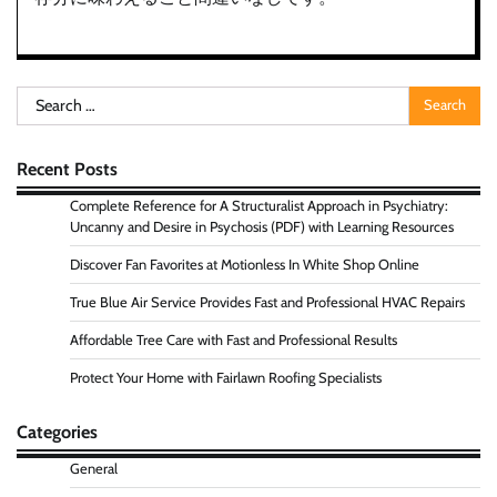
Search
for:
Recent Posts
Complete Reference for A Structuralist Approach in Psychiatry:
Uncanny and Desire in Psychosis (PDF) with Learning Resources
Discover Fan Favorites at Motionless In White Shop Online
True Blue Air Service Provides Fast and Professional HVAC Repairs
Affordable Tree Care with Fast and Professional Results
Protect Your Home with Fairlawn Roofing Specialists
Categories
General